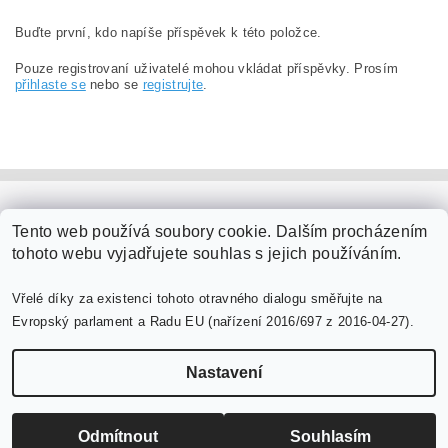
Buďte první, kdo napíše příspěvek k této položce.
Pouze registrovaní uživatelé mohou vkládat příspěvky. Prosím
přihlaste se
nebo se
registrujte
.
PaperModel.cz
Tento web používá soubory cookie. Dalším procházením
tohoto webu vyjadřujete souhlas s jejich používáním.
Vřelé díky za existenci tohoto otravného dialogu směřujte na
Evropský parlament a Radu EU (nařízení 2016/697 z 2016-04-27).
Nastavení
Upravit nastavení cookies
2026 ©
PaperModel.cz
, všechna práva vyhrazena
Vytvořil Shoptet
Odmítnout
Souhlasím