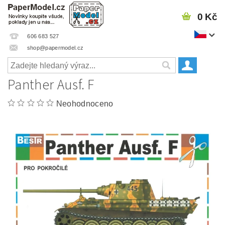
0 Kč
606 683 527
shop@papermodel.cz
Panther Ausf. F
Neohodnoceno