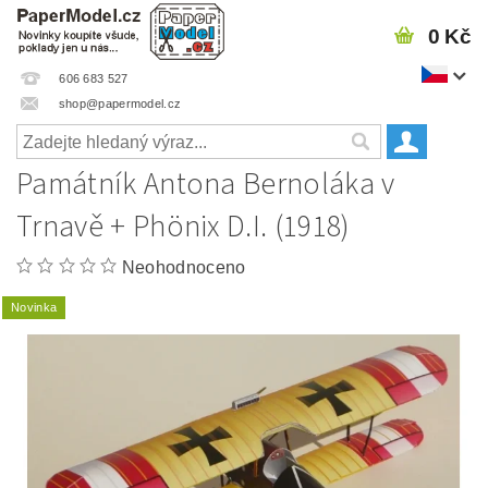
0 Kč
606 683 527
shop@papermodel.cz
Památník Antona Bernoláka v
Trnavě + Phönix D.I. (1918)
Neohodnoceno
Novinka