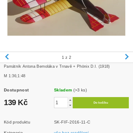
1
z 2
Památník Antona Bernoláka v Trnavě + Phönix D.I. (1918)
M 1:36;1:48
Dostupnost
Skladem
(>3 ks)
139 Kč
Kód produktu
SK-FIF-2016-11-C
Kategorie
vše bez rozdělení