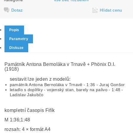
Dotaz
Hlídat cenu
Popis
Parametry
Diskuze
Památník Antona Bernoláka v Trnavě + Phönix D.I.
(1918)
sestavit lze jeden z modelů:
památník Antona Bernoláka v Trnavě - 1:36 - Juraj Gonšor
letadlo s doplňky - vojenský stan, barely na palivo - 1:48 -
Ladislav Jakubčo
kompletní časopis Fifík
M 1:36;1:48
rozsah: 4 × formát A4