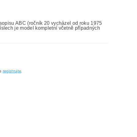
asopisu ABC (ročník 20 vycházel od roku 1975
íslech je model kompletní včetně případných
se
registrujte
.