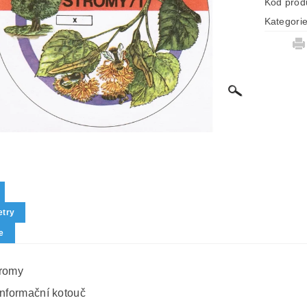
Kód prod
Kategori
try
e
tromy
informační kotouč