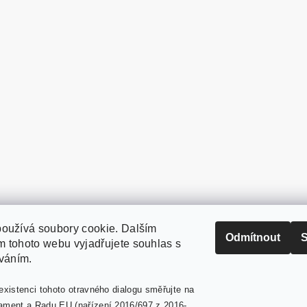
oužívá soubory cookie. Dalším
PaperModel.cz
Odmítnout
S
 tohoto webu vyjadřujete souhlas s
íváním.
existenci tohoto otravného dialogu směřujte na
ament a Radu EU (nařízení 2016/697 z 2016-