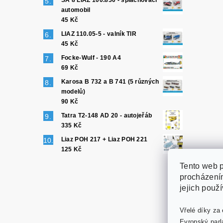
SA 8 LIAZ 100.850 - splachovací
automobil
45 Kč
LIAZ 110.05-5 - valník TIR
45 Kč
Focke-Wulf - 190 A4
69 Kč
Karosa B 732 a B 741 (5 různých
modelů)
90 Kč
Tatra T2-148 AD 20 - autojeřáb
335 Kč
Liaz POH 217 + Liaz POH 221
125 Kč
Tento web p
procházením
jejich použ
Vřelé díky za 
Evropský parl