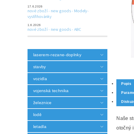
17.6.2026
nové zboží - new goods - Modely-
vystřihovánky
1.6.2026
nové zboží - new goods - ABC
laserem-rezane-doplnky
stavby
vozidla
Popis
vojenská technika
Parame
Diskuz
železnice
lodě
Naše s
letadla
otočný 