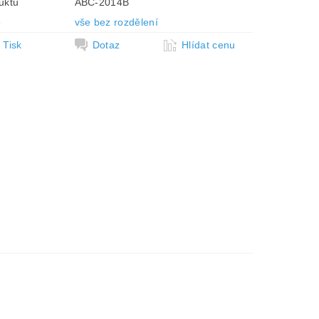
uktu
ABC-2014B
e
vše bez rozdělení
Tisk
Dotaz
Hlídat cenu