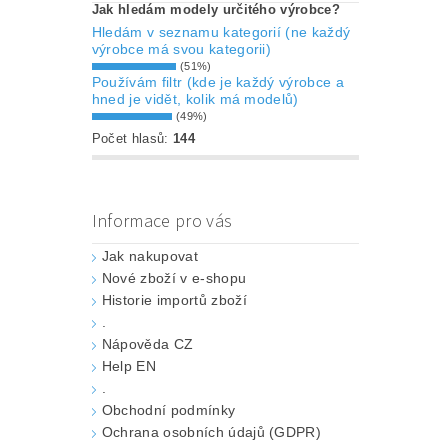
Jak hledám modely určitého výrobce?
Hledám v seznamu kategorií (ne každý
výrobce má svou kategorii)
(51%)
Používám filtr (kde je každý výrobce a
hned je vidět, kolik má modelů)
(49%)
Počet hlasů:
144
Informace pro vás
Jak nakupovat
Nové zboží v e-shopu
Historie importů zboží
.
Nápověda CZ
Help EN
.
Obchodní podmínky
Ochrana osobních údajů (GDPR)