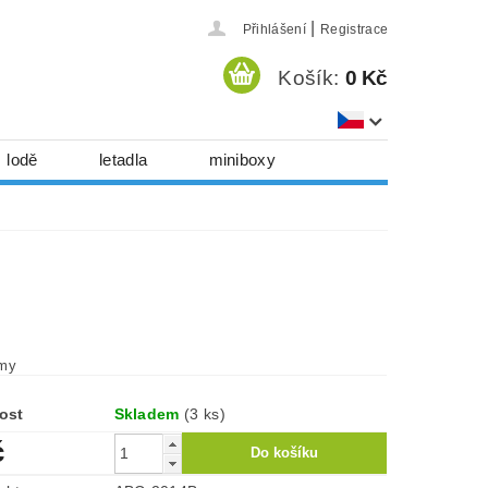
|
Přihlášení
Registrace
Košík:
0 Kč
lodě
letadla
miniboxy
házedla, foukadla
hy, časopisy...
 download
série
Kontakty
omy
ost
Skladem
(3 ks)
č