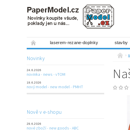
laserem-rezane-doplnky
stavby
miniboxy 1:300
figurky
mechanis
s
Novinky
prostorové obrázky
hry
ostatní
Na
24.6.2026
laserem řezané doplňky
3D tištěné dop
novinka - news - vTOM
19.6.2026
Napište nám
Obchodní podmínky
nový model - new model - PMHT
Nově v e-shopu
29.6.2026
nové zboží - new goods - ABC