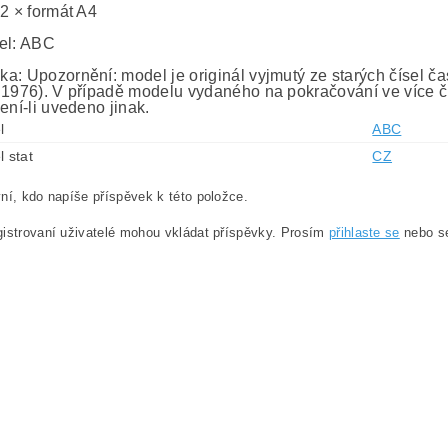
 2 × formát A4
el: ABC
a: Upozornění: model je originál vyjmutý ze starých čísel č
 1976). V případě modelu vydaného na pokračování ve více č
ení-li uvedeno jinak.
l
ABC
l stat
CZ
ní, kdo napíše příspěvek k této položce.
istrovaní uživatelé mohou vkládat příspěvky. Prosím
přihlaste se
nebo 