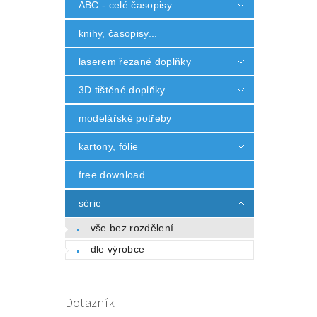
ABC - celé časopisy
knihy, časopisy...
laserem řezané doplňky
3D tištěné doplňky
modelářské potřeby
kartony, fólie
free download
série
vše bez rozdělení
dle výrobce
Dotazník