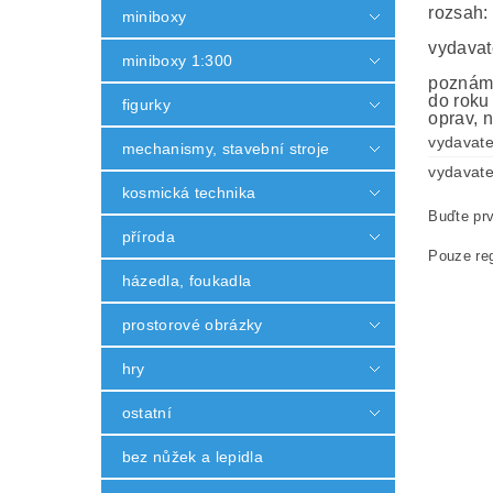
rozsah:
miniboxy
vydavat
miniboxy 1:300
poznámk
do roku
figurky
oprav, n
vydavate
mechanismy, stavební stroje
vydavate
kosmická technika
Buďte prv
příroda
Pouze reg
házedla, foukadla
prostorové obrázky
hry
ostatní
bez nůžek a lepidla