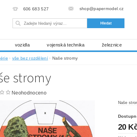
shop@papermodel.cz
606 683 527
vozidla
vojenská technika
železnice
my, stavební stroje
kosmická technika
příroda
érie
vše bez rozdělení
Naše stromy
bez nůžek a lepidla
ABC - celé časopisy
kni
še stromy
lňky
modelářské potřeby
kartony, fólie
free
Ochrana osobních údajů (GDPR)
Neohodnoceno
Naše str
Dostupn
20 K