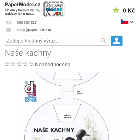
0 Kč
606 683 527
shop@papermodel.cz
Naše kachny
Neohodnoceno