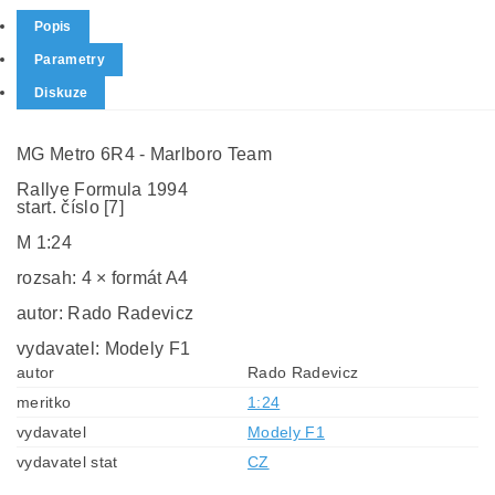
Popis
Parametry
Diskuze
MG Metro 6R4 - Marlboro Team
Rallye Formula 1994
start. číslo [7]
M 1:24
rozsah: 4 × formát A4
autor: Rado Radevicz
vydavatel: Modely F1
autor
Rado Radevicz
meritko
1:24
vydavatel
Modely F1
vydavatel stat
CZ