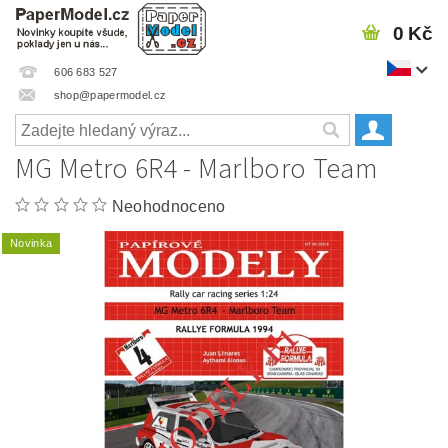
0 Kč
606 683 527
shop@papermodel.cz
MG Metro 6R4 - Marlboro Team
Neohodnoceno
Novinka