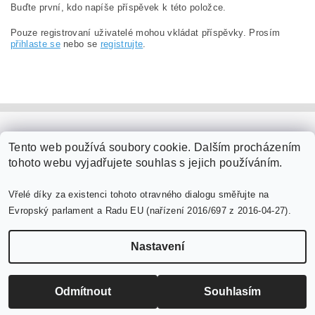
Buďte první, kdo napíše příspěvek k této položce.
Pouze registrovaní uživatelé mohou vkládat příspěvky. Prosím
přihlaste se
nebo se
registrujte
.
PaperModel.cz
Tento web používá soubory cookie. Dalším procházením
tohoto webu vyjadřujete souhlas s jejich používáním.
Vřelé díky za existenci tohoto otravného dialogu směřujte na
Evropský parlament a Radu EU (nařízení 2016/697 z 2016-04-27).
Nastavení
Upravit nastavení cookies
2026 ©
PaperModel.cz
, všechna práva vyhrazena
Vytvořil Shoptet
Odmítnout
Souhlasím
-->