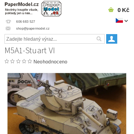
0 Kč
606 683 527
shop@papermodel.cz
M5A1-Stuart VI
Neohodnoceno