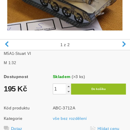
1
z 2
M5A1-Stuart VI
M 1:32
Dostupnost
Skladem
(>3 ks)
195 Kč
Kód produktu
ABC-3712A
Kategorie
vše bez rozdělení
Dotaz
Hlídat cenu