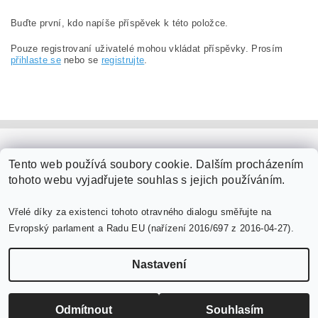
Buďte první, kdo napíše příspěvek k této položce.
Pouze registrovaní uživatelé mohou vkládat příspěvky. Prosím
přihlaste se
nebo se
registrujte
.
PaperModel.cz
Tento web používá soubory cookie. Dalším procházením
tohoto webu vyjadřujete souhlas s jejich používáním.
Vřelé díky za existenci tohoto otravného dialogu směřujte na
Evropský parlament a Radu EU (nařízení 2016/697 z 2016-04-27).
Nastavení
Upravit nastavení cookies
2026 ©
PaperModel.cz
, všechna práva vyhrazena
Vytvořil Shoptet
Odmítnout
Souhlasím