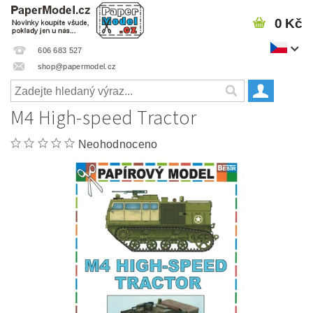
0 Kč
606 683 527
shop@papermodel.cz
M4 High-speed Tractor
Neohodnoceno