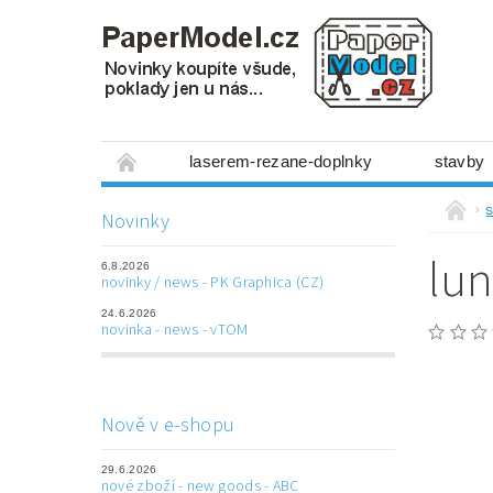
laserem-rezane-doplnky
stavby
miniboxy 1:300
figurky
mechanis
s
Novinky
prostorové obrázky
hry
ostatní
lun
6.8.2026
laserem řezané doplňky
3D tištěné dop
novinky / news - PK Graphica (CZ)
24.6.2026
Napište nám
Obchodní podmínky
novinka - news - vTOM
Nově v e-shopu
29.6.2026
nové zboží - new goods - ABC