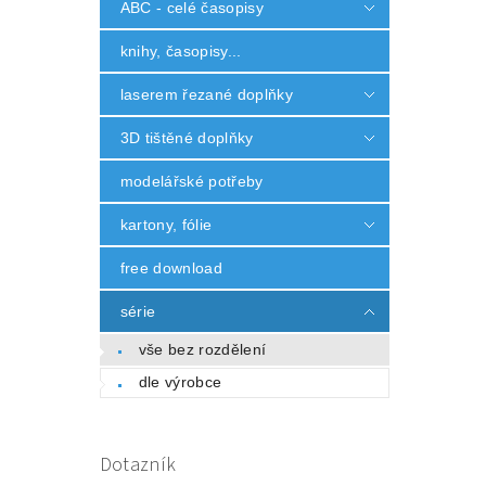
ABC - celé časopisy
knihy, časopisy...
laserem řezané doplňky
3D tištěné doplňky
modelářské potřeby
kartony, fólie
free download
série
vše bez rozdělení
dle výrobce
Dotazník