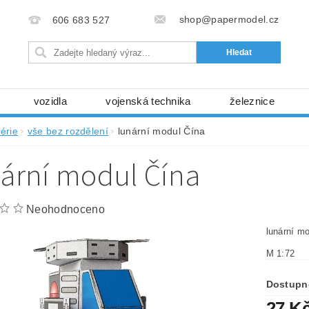
shop@papermodel.cz
606 683 527
vozidla
vojenská technika
železnice
my, stavební stroje
kosmická technika
příroda
érie
vše bez rozdělení
lunární modul Čína
bez nůžek a lepidla
ABC - celé časopisy
kni
ární modul Čína
lňky
modelářské potřeby
kartony, fólie
free
Ochrana osobních údajů (GDPR)
Neohodnoceno
lunární m
M 1:72
Dostupn
27 K