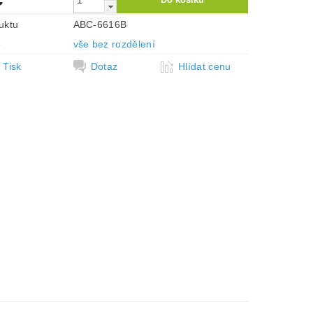
uktu
ABC-6616B
e
vše bez rozdělení
Tisk
Dotaz
Hlídat cenu