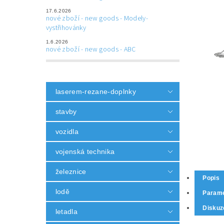
17.6.2026
nové zboží - new goods - Modely-
vystřihovánky
1.6.2026
nové zboží - new goods - ABC
laserem-rezane-doplnky
stavby
vozidla
vojenská technika
železnice
Popis
lodě
Parame
Diskuz
letadla