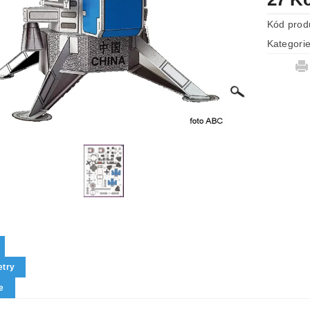
Kód prod
Kategori
try
e