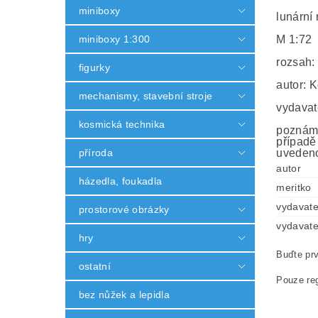
miniboxy
lunární
miniboxy 1:300
M 1:72
rozsah:
figurky
autor: 
mechanismy, stavební stroje
vydavat
kosmická technika
poznámk
případě
příroda
uvedeno
autor
házedla, foukadla
meritko
vydavate
prostorové obrázky
vydavate
hry
Buďte prv
ostatní
Pouze reg
bez nůžek a lepidla