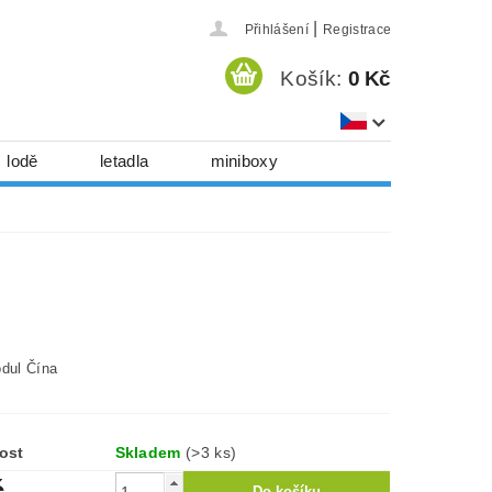
|
Přihlášení
Registrace
Košík:
0 Kč
lodě
letadla
miniboxy
házedla, foukadla
hy, časopisy...
 download
série
Kontakty
odul Čína
ost
Skladem
(>3 ks)
č