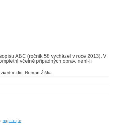
asopisu ABC (ročník 58 vycházel v roce 2013). V
mpletní včetně případných oprav, není-li
ziantonidis, Roman Žiška
se
registrujte
.