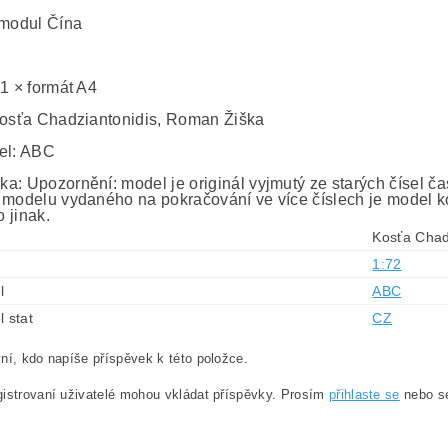
 modul Čína
 1 × formát A4
Kosťa Chadziantonidis, Roman Žiška
el: ABC
a: Upozornění: model je originál vyjmutý ze starých čísel č
 modelu vydaného na pokračování ve více číslech je model ko
 jinak.
Kosťa Chad
1:72
l
ABC
l stat
CZ
ní, kdo napíše příspěvek k této položce.
istrovaní uživatelé mohou vkládat příspěvky. Prosím
přihlaste se
nebo 