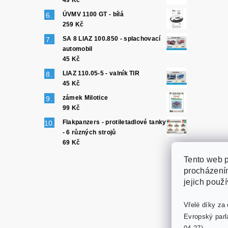
49 Kč
ÚVMV 1100 GT - bílá
259 Kč
SA 8 LIAZ 100.850 - splachovací
automobil
45 Kč
LIAZ 110.05-5 - valník TIR
45 Kč
zámek Milotice
99 Kč
Flakpanzers - protiletadlové tanky
- 6 různých strojů
69 Kč
Tento web p
procházením
jejich použ
Vřelé díky za 
Evropský parl