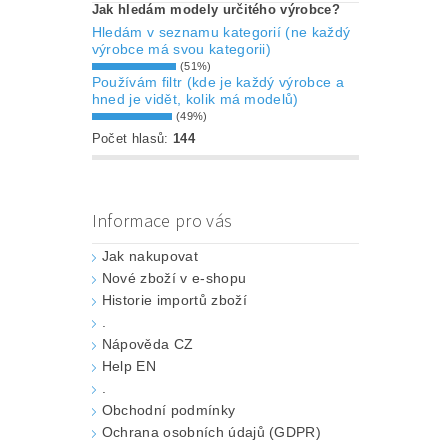
Jak hledám modely určitého výrobce?
Hledám v seznamu kategorií (ne každý
výrobce má svou kategorii)
(51%)
Používám filtr (kde je každý výrobce a
hned je vidět, kolik má modelů)
(49%)
Počet hlasů:
144
Informace pro vás
Jak nakupovat
Nové zboží v e-shopu
Historie importů zboží
.
Nápověda CZ
Help EN
.
Obchodní podmínky
Ochrana osobních údajů (GDPR)