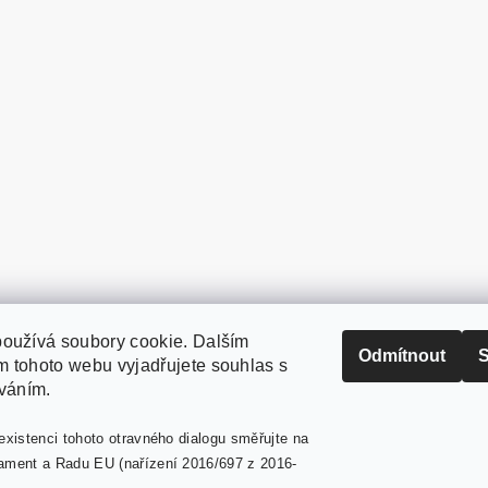
oužívá soubory cookie. Dalším
PaperModel.cz
Odmítnout
S
 tohoto webu vyjadřujete souhlas s
íváním.
existenci tohoto otravného dialogu směřujte na
ament a Radu EU (nařízení 2016/697 z 2016-