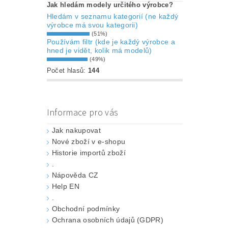
Jak hledám modely určitého výrobce?
Hledám v seznamu kategorií (ne každý
výrobce má svou kategorii)
(51%)
Používám filtr (kde je každý výrobce a
hned je vidět, kolik má modelů)
(49%)
Počet hlasů:
144
Informace pro vás
Jak nakupovat
Nové zboží v e-shopu
Historie importů zboží
.
Nápověda CZ
Help EN
.
Obchodní podmínky
Ochrana osobních údajů (GDPR)