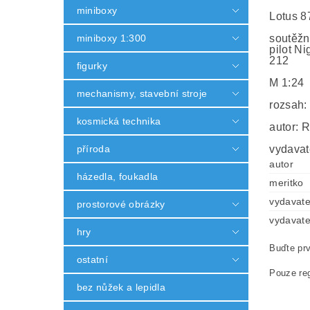
miniboxy
Lotus 8
miniboxy 1:300
soutěžn
pilot N
212
figurky
M 1:24
mechanismy, stavební stroje
rozsah:
kosmická technika
autor: 
příroda
vydavat
autor
házedla, foukadla
meritko
vydavate
prostorové obrázky
vydavate
hry
Buďte prv
ostatní
Pouze reg
bez nůžek a lepidla