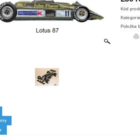
Kód prod
Kategori
Položka b
try
e