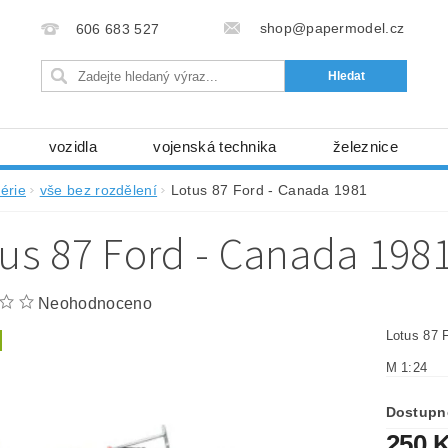
shop@papermodel.cz
606 683 527
vozidla
vojenská technika
železnice
my, stavební stroje
kosmická technika
příroda
érie
vše bez rozdělení
Lotus 87 Ford - Canada 1981
bez nůžek a lepidla
ABC - celé časopisy
kni
us 87 Ford - Canada 198
lňky
modelářské potřeby
kartony, fólie
free
Ochrana osobních údajů (GDPR)
Neohodnoceno
Lotus 87 
M 1:24
Dostupn
250 