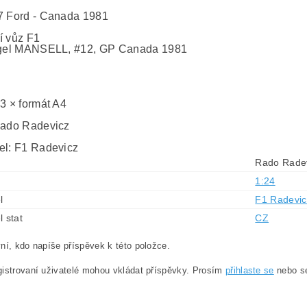
7 Ford - Canada 1981
í vůz F1
igel MANSELL, #12, GP Canada 1981
 3 × formát A4
Rado Radevicz
el: F1 Radevicz
Rado Rade
1:24
l
F1 Radevic
l stat
CZ
ní, kdo napíše příspěvek k této položce.
istrovaní uživatelé mohou vkládat příspěvky. Prosím
přihlaste se
nebo 