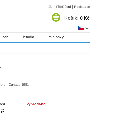
|
Přihlášení
Registrace
Košík:
0 Kč
lodě
letadla
miniboxy
házedla, foukadla
hy, časopisy...
1
 download
série
Kontakty
Ford - Canada 1981
ost
Vyprodáno
Kč