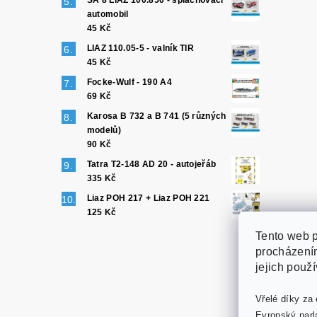
SA 8 LIAZ 100.850 - splachovací
automobil
45 Kč
LIAZ 110.05-5 - valník TIR
45 Kč
Focke-Wulf - 190 A4
69 Kč
Karosa B 732 a B 741 (5 různých
modelů)
90 Kč
Tatra T2-148 AD 20 - autojeřáb
335 Kč
Liaz POH 217 + Liaz POH 221
125 Kč
Tento web p
procházením
jejich použ
Vřelé díky za 
Evropský parl