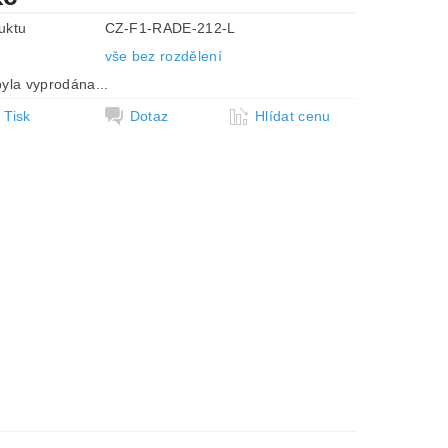
uktu
CZ-F1-RADE-212-L
e
vše bez rozdělení
yla vyprodána...
Tisk
Dotaz
Hlídat cenu