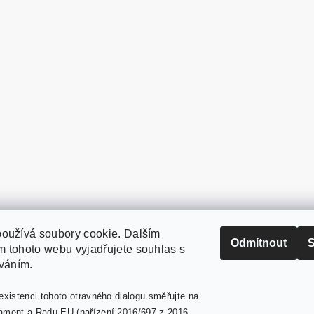
oužívá soubory cookie. Dalším
PaperModel.cz
Odmítnout
S
 tohoto webu vyjadřujete souhlas s
íváním.
existenci tohoto otravného dialogu směřujte na
ament a Radu EU (nařízení 2016/697 z 2016-