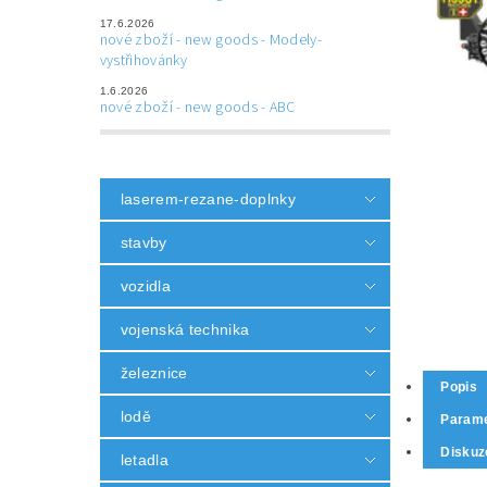
17.6.2026
nové zboží - new goods - Modely-
vystřihovánky
1.6.2026
nové zboží - new goods - ABC
laserem-rezane-doplnky
stavby
vozidla
vojenská technika
železnice
Popis
lodě
Parame
Diskuz
letadla