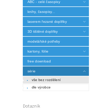
ABC - celé časopisy
knihy, časopisy...
laserem řezané doplňky
3D tištěné doplňky
modelářské potřeby
kartony, fólie
free download
série
vše bez rozdělení
dle výrobce
Dotazník