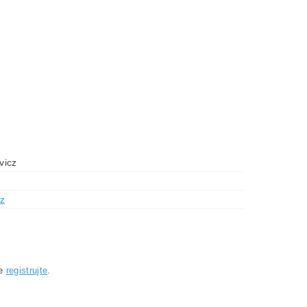
vicz
z
se
registrujte
.