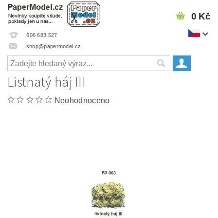
0 Kč
606 683 527
shop@papermodel.cz
Listnatý háj III
Neohodnoceno