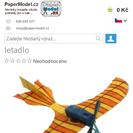
0 Kč
606 683 527
shop@papermodel.cz
letadlo
Neohodnoceno