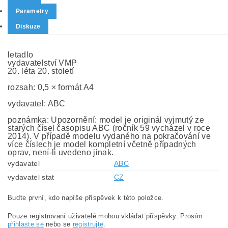
Parametry
Diskuze
letadlo
vydavatelství VMP
20. léta 20. století
rozsah: 0,5 × formát A4
vydavatel: ABC
poznámka: Upozornění: model je originál vyjmutý ze
starých čísel časopisu ABC (ročník 59 vycházel v roce
2014). V případě modelu vydaného na pokračování ve
více číslech je model kompletní včetně případných
oprav, není-li uvedeno jinak.
vydavatel
ABC
vydavatel stat
CZ
Buďte první, kdo napíše příspěvek k této položce.
Pouze registrovaní uživatelé mohou vkládat příspěvky. Prosím
přihlaste se
nebo se
registrujte
.