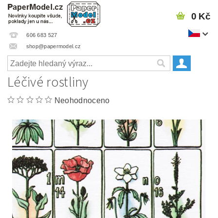
0 Kč
606 683 527
shop@papermodel.cz
Léčivé rostliny
Neohodnoceno