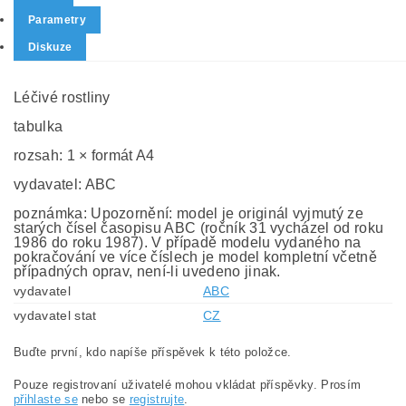
Parametry
Diskuze
Léčivé rostliny
tabulka
rozsah: 1 × formát A4
vydavatel: ABC
poznámka: Upozornění: model je originál vyjmutý ze
starých čísel časopisu ABC (ročník 31 vycházel od roku
1986 do roku 1987). V případě modelu vydaného na
pokračování ve více číslech je model kompletní včetně
případných oprav, není-li uvedeno jinak.
vydavatel
ABC
vydavatel stat
CZ
Buďte první, kdo napíše příspěvek k této položce.
Pouze registrovaní uživatelé mohou vkládat příspěvky. Prosím
přihlaste se
nebo se
registrujte
.