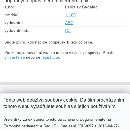
případných oprav, není-li uvedeno jinak.
autor
Ladislav Badalec
meritko
1:100
vydavatel
ABC
vydavatel stat
CZ
Buďte první, kdo napíše příspěvek k této položce.
Pouze registrovaní uživatelé mohou vkládat příspěvky. Prosím
přihlaste se
nebo se
registrujte
.
PaperModel.cz
Tento web používá soubory cookie. Dalším procházením
tohoto webu vyjadřujete souhlas s jejich používáním.
Vřelé díky za existenci tohoto otravného dialogu směřujte na
Evropský parlament a Radu EU (nařízení 2016/697 z 2016-04-27).