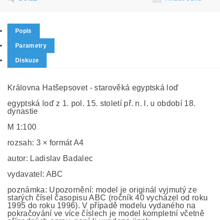
Popis
Parametry
Diskuze
Královna Hatšepsovet - starověká egyptská loď
egyptská loď z 1. pol. 15. století př. n. l. u období 18.
dynastie
M 1:100
rozsah: 3 × formát A4
autor: Ladislav Badalec
vydavatel: ABC
poznámka: Upozornění: model je originál vyjmutý ze
starých čísel časopisu ABC (ročník 40 vycházel od roku
1995 do roku 1996). V případě modelu vydaného na
pokračování ve více číslech je model kompletní včetně