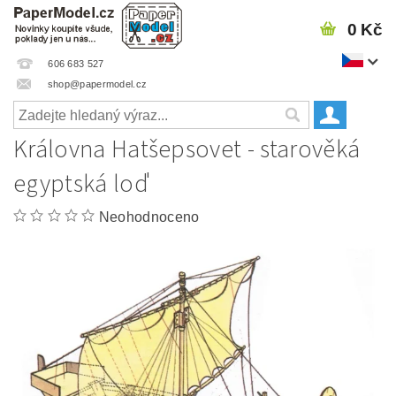
0 Kč
606 683 527
shop@papermodel.cz
Královna Hatšepsovet - starověká
egyptská loď
Neohodnoceno