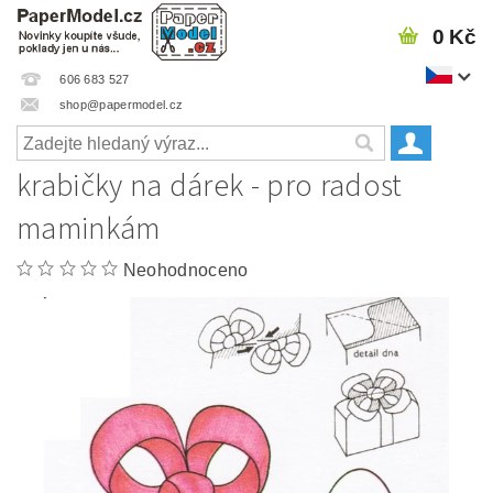
0 Kč
606 683 527
shop@papermodel.cz
krabičky na dárek - pro radost
maminkám
Neohodnoceno