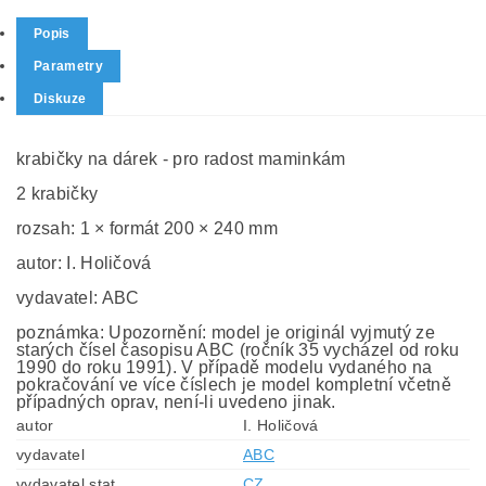
Popis
Parametry
Diskuze
krabičky na dárek - pro radost maminkám
2 krabičky
rozsah: 1 × formát 200 × 240 mm
autor: I. Holičová
vydavatel: ABC
poznámka: Upozornění: model je originál vyjmutý ze
starých čísel časopisu ABC (ročník 35 vycházel od roku
1990 do roku 1991). V případě modelu vydaného na
pokračování ve více číslech je model kompletní včetně
případných oprav, není-li uvedeno jinak.
autor
I. Holičová
vydavatel
ABC
vydavatel stat
CZ