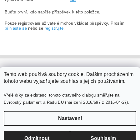
Buďte první, kdo napíše příspěvek k této položce.
Pouze registrovaní uživatelé mohou vkládat příspěvky. Prosím
přihlaste se
nebo se
registrujte
.
PaperModel.cz
Tento web používá soubory cookie. Dalším procházením
tohoto webu vyjadřujete souhlas s jejich používáním.
Vřelé díky za existenci tohoto otravného dialogu směřujte na
Evropský parlament a Radu EU (nařízení 2016/697 z 2016-04-27).
Nastavení
Upravit nastavení cookies
2026 ©
PaperModel.cz
, všechna práva vyhrazena
Vytvořil Shoptet
Odmítnout
Souhlasím