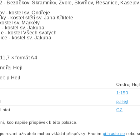
 2 - Bezděkov, Skramníky, Zvole, Škvrňov, Řesanice, Kasejov
v - kostel sv. Ondřeje
y - kostel stětí sv. Jana Křtitele
kostel sv. Markéty
 - kostel sv. Jakuba
e - kostel Všech svatých
ice - kostel sv. Jakuba
0
 11,7 × formát A4
ndřej Hejl
l: p.Hejl
Ondřej Hejl
1:150
l
p.Hejl
l stat
CZ
ní, kdo napíše příspěvek k této položce.
istrovaní uživatelé mohou vkládat příspěvky. Prosím
přihlaste se
nebo 