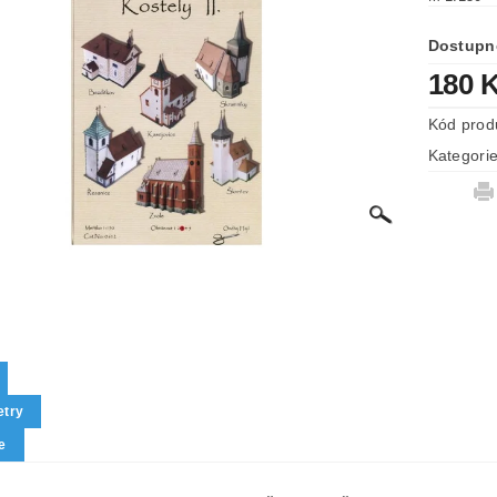
Dostupn
180 
Kód prod
Kategori
try
e