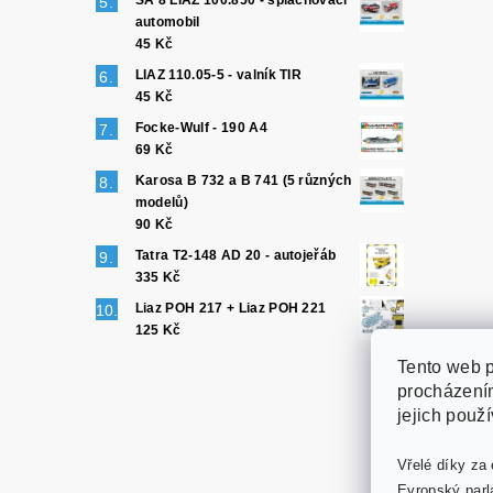
SA 8 LIAZ 100.850 - splachovací
automobil
45 Kč
LIAZ 110.05-5 - valník TIR
45 Kč
Focke-Wulf - 190 A4
69 Kč
Karosa B 732 a B 741 (5 různých
modelů)
90 Kč
Tatra T2-148 AD 20 - autojeřáb
335 Kč
Liaz POH 217 + Liaz POH 221
125 Kč
Tento web p
procházením
jejich použ
Vřelé díky za 
Evropský parl