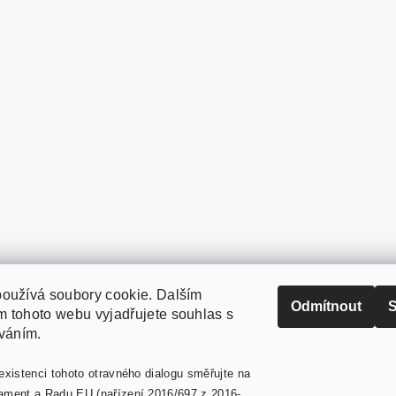
oužívá soubory cookie. Dalším
PaperModel.cz
Odmítnout
S
 tohoto webu vyjadřujete souhlas s
íváním.
existenci tohoto otravného dialogu směřujte na
ament a Radu EU (nařízení 2016/697 z 2016-