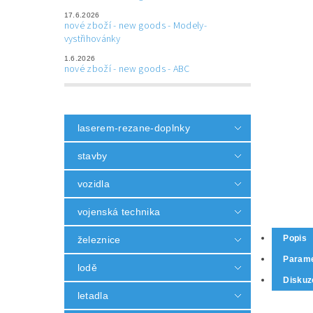
17.6.2026
nové zboží - new goods - Modely-
vystřihovánky
1.6.2026
nové zboží - new goods - ABC
laserem-rezane-doplnky
stavby
vozidla
vojenská technika
Popis
železnice
Parame
lodě
Diskuz
letadla