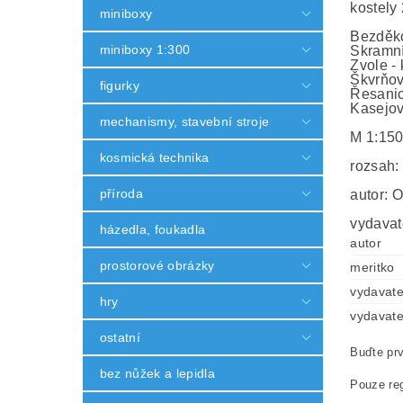
kostely
miniboxy
Bezděko
miniboxy 1:300
Skramník
Zvole - 
Škvrňov
figurky
Řesanic
Kasejov
mechanismy, stavební stroje
M 1:15
kosmická technika
rozsah:
příroda
autor: O
vydavate
házedla, foukadla
autor
prostorové obrázky
meritko
vydavate
hry
vydavate
ostatní
Buďte prv
bez nůžek a lepidla
Pouze reg