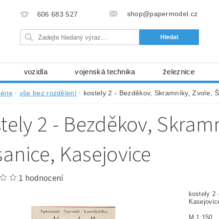
shop@papermodel.cz
606 683 527
vozidla
vojenská technika
železnice
my, stavební stroje
kosmická technika
příroda
érie
vše bez rozdělení
kostely 2 - Bezděkov, Skramníky, Zvole, 
bez nůžek a lepidla
ABC - celé časopisy
kni
tely 2 - Bezděkov, Skramn
lňky
modelářské potřeby
kartony, fólie
free
Ochrana osobních údajů (GDPR)
anice, Kasejovice
1 hodnocení
kostely 2
Kasejovi
M 1:150