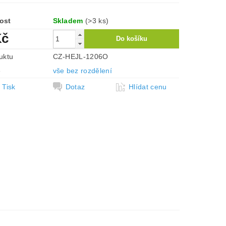
ost
Skladem
(>3 ks)
Kč
uktu
CZ-HEJL-1206O
e
vše bez rozdělení
Tisk
Dotaz
Hlídat cenu