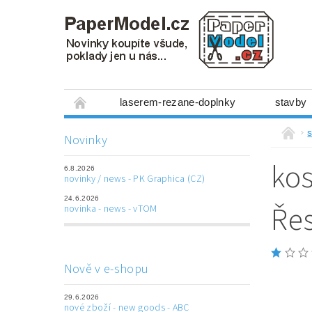
laserem-rezane-doplnky
stavby
miniboxy 1:300
figurky
mechanis
s
Novinky
prostorové obrázky
hry
ostatní
kos
6.8.2026
laserem řezané doplňky
3D tištěné dop
novinky / news - PK Graphica (CZ)
24.6.2026
Napište nám
Obchodní podmínky
Řes
novinka - news - vTOM
Nově v e-shopu
29.6.2026
nové zboží - new goods - ABC