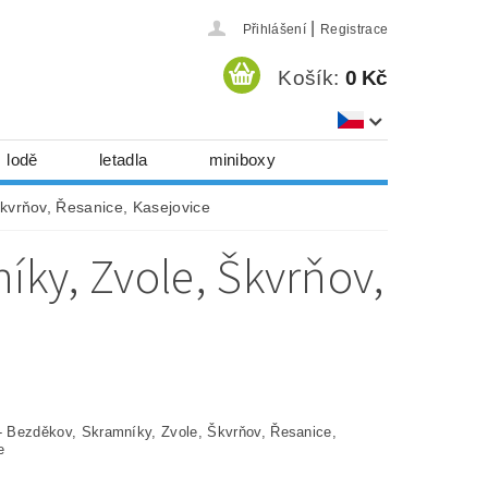
|
Přihlášení
Registrace
Košík:
0 Kč
lodě
letadla
miniboxy
házedla, foukadla
Škvrňov, Řesanice, Kasejovice
hy, časopisy...
íky, Zvole, Škvrňov,
 download
série
Kontakty
 - Bezděkov, Skramníky, Zvole, Škvrňov, Řesanice,
ce