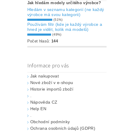
Jak hledám modely určitého výrobce?
Hledám v seznamu kategorií (ne každý
výrobce má svou kategorii)
(51%)
Používám filtr (kde je každý výrobce a
hned je vidět, kolik má modelů)
(49%)
Počet hlasů:
144
Informace pro vás
Jak nakupovat
Nové zboží v e-shopu
Historie importů zboží
.
Nápověda CZ
Help EN
.
Obchodní podmínky
Ochrana osobních údajů (GDPR)