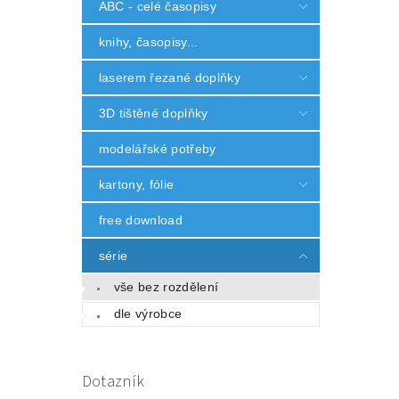
ABC - celé časopisy
knihy, časopisy...
laserem řezané doplňky
3D tištěné doplňky
modelářské potřeby
kartony, fólie
free download
série
vše bez rozdělení
dle výrobce
Dotazník