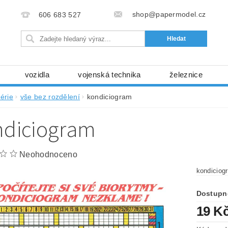
shop@papermodel.cz
606 683 527
vozidla
vojenská technika
železnice
my, stavební stroje
kosmická technika
příroda
érie
vše bez rozdělení
kondiciogram
bez nůžek a lepidla
ABC - celé časopisy
kni
ndiciogram
lňky
modelářské potřeby
kartony, fólie
free
Ochrana osobních údajů (GDPR)
Neohodnoceno
kondiciog
Dostupn
19 K