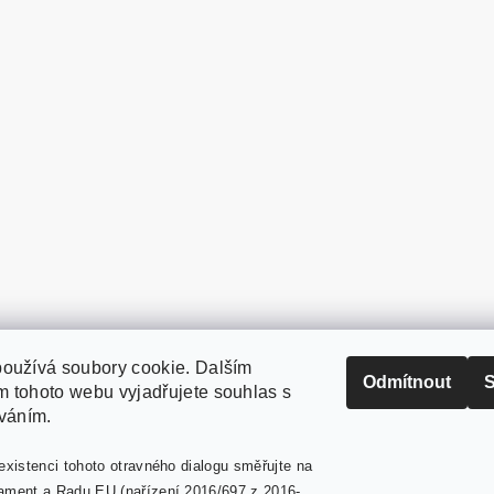
oužívá soubory cookie. Dalším
PaperModel.cz
Odmítnout
S
 tohoto webu vyjadřujete souhlas s
íváním.
existenci tohoto otravného dialogu směřujte na
ament a Radu EU (nařízení 2016/697 z 2016-