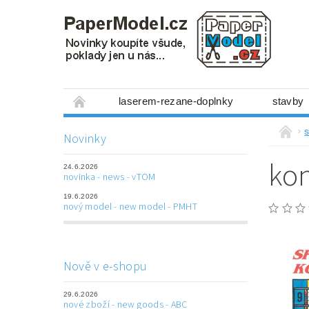
laserem-rezane-doplnky
stavby
miniboxy 1:300
figurky
mechanis
s
Novinky
prostorové obrázky
hry
ostatní
ko
24.6.2026
laserem řezané doplňky
3D tištěné dop
novinka - news - vTOM
19.6.2026
Napište nám
Obchodní podmínky
nový model - new model - PMHT
Nově v e-shopu
29.6.2026
nové zboží - new goods - ABC