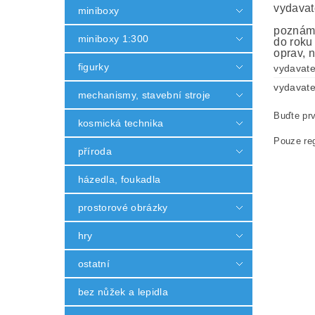
vydavat
miniboxy
poznámk
miniboxy 1:300
do roku
oprav, n
figurky
vydavate
vydavate
mechanismy, stavební stroje
Buďte prv
kosmická technika
Pouze reg
příroda
házedla, foukadla
prostorové obrázky
hry
ostatní
bez nůžek a lepidla