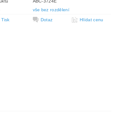
uktu
ABC-3724E
e
vše bez rozdělení
Tisk
Dotaz
Hlídat cenu