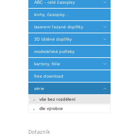
ABC - celé časopisy
knihy, časopisy...
laserem řezané doplňky
3D tištěné doplňky
modelářské potřeby
kartony, fólie
free download
série
vše bez rozdělení
dle výrobce
Dotazník