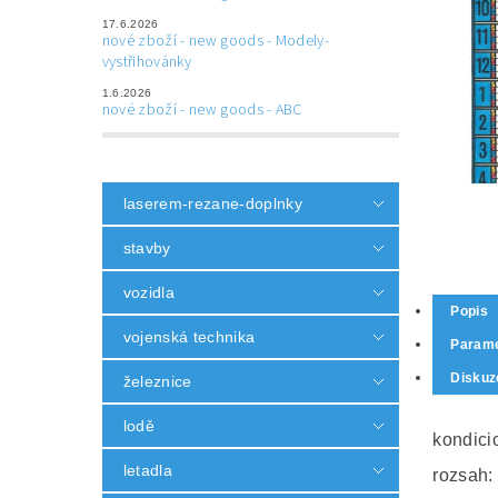
17.6.2026
nové zboží - new goods - Modely-
vystřihovánky
1.6.2026
nové zboží - new goods - ABC
laserem-rezane-doplnky
stavby
vozidla
Popis
vojenská technika
Parame
Diskuz
železnice
lodě
kondici
letadla
rozsah: