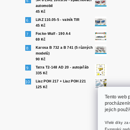
SA 8 LIAZ 100.850 - splachovací
automobil
45 Kč
LIAZ 110.05-5 - valník TIR
45 Kč
Focke-Wulf - 190 A4
69 Kč
Karosa B 732 a B 741 (5 různých
modelů)
90 Kč
Tatra T2-148 AD 20 - autojeřáb
335 Kč
Liaz POH 217 + Liaz POH 221
125 Kč
Tento web p
procházením
jejich použ
Vřelé díky za 
Evropský parl