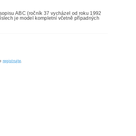
asopisu ABC (ročník 37 vycházel od roku 1992
íslech je model kompletní včetně případných
se
registrujte
.