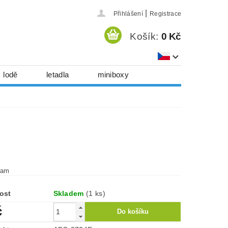
|
Přihlášení
Registrace
Košík:
0 Kč
lodě
letadla
miniboxy
házedla, foukadla
hy, časopisy...
 download
série
Kontakty
ram
ost
Skladem
(1 ks)
č