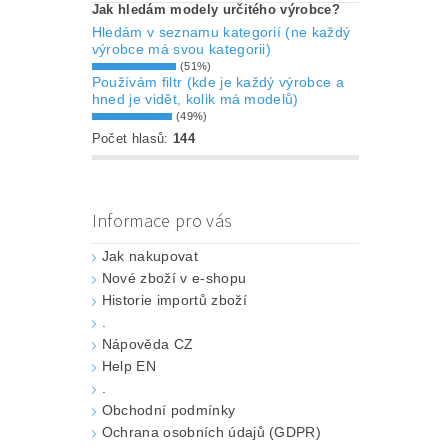
Jak hledám modely určitého výrobce?
Hledám v seznamu kategorií (ne každý
výrobce má svou kategorii)
(51%)
Používám filtr (kde je každý výrobce a
hned je vidět, kolik má modelů)
(49%)
Počet hlasů:
144
Informace pro vás
Jak nakupovat
Nové zboží v e-shopu
Historie importů zboží
.
Nápověda CZ
Help EN
.
Obchodní podmínky
Ochrana osobních údajů (GDPR)