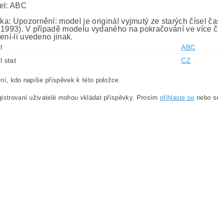
el: ABC
a: Upozornění: model je originál vyjmutý ze starých čísel č
 1993). V případě modelu vydaného na pokračování ve více č
ení-li uvedeno jinak.
l
ABC
l stat
CZ
ní, kdo napíše příspěvek k této položce.
istrovaní uživatelé mohou vkládat příspěvky. Prosím
přihlaste se
nebo 