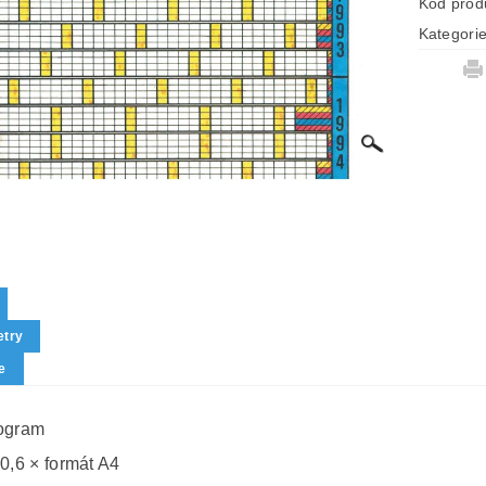
Kód prod
Kategori
try
e
ogram
 0,6 × formát A4