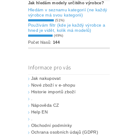
Jak hledám modely určitého výrobce?
Hledám v seznamu kategorií (ne každý
výrobce má svou kategorii)
(51%)
Používám filtr (kde je každý výrobce a
hned je vidět, kolik má modelů)
(49%)
Počet hlasů:
144
Informace pro vás
Jak nakupovat
Nové zboží v e-shopu
Historie importů zboží
.
Nápověda CZ
Help EN
.
Obchodní podmínky
Ochrana osobních údajů (GDPR)