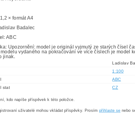
0
 1,2 × formát A4
Ladislav Badalec
el: ABC
a: Upozornění: model je originál vyjmutý ze starých čísel č
 modelu vydaného na pokračování ve více číslech je model ko
 jinak.
Ladislav B
1:100
l
ABC
l stat
CZ
ní, kdo napíše příspěvek k této položce.
istrovaní uživatelé mohou vkládat příspěvky. Prosím
přihlaste se
nebo 