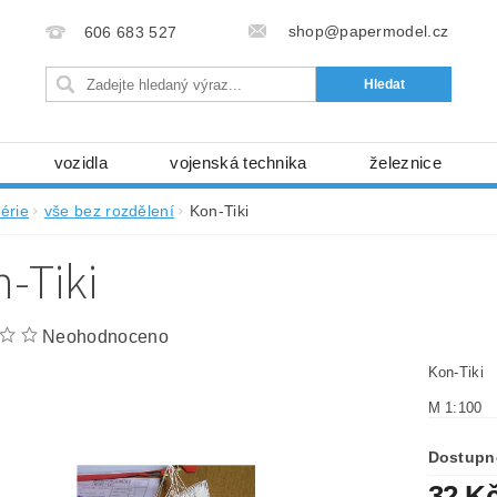
shop@papermodel.cz
606 683 527
vozidla
vojenská technika
železnice
my, stavební stroje
kosmická technika
příroda
érie
vše bez rozdělení
Kon-Tiki
bez nůžek a lepidla
ABC - celé časopisy
kni
-Tiki
lňky
modelářské potřeby
kartony, fólie
free
Ochrana osobních údajů (GDPR)
Neohodnoceno
Kon-Tiki
M 1:100
Dostupn
32 K