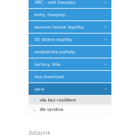
ABC - celé časopisy
knihy, časopisy...
laserem řezané doplňky
3D tištěné doplňky
modelářské potřeby
kartony, fólie
free download
série
vše bez rozdělení
dle výrobce
Dotazník