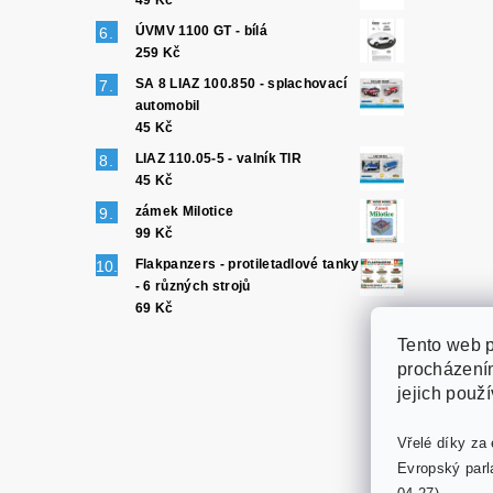
49 Kč
ÚVMV 1100 GT - bílá
259 Kč
SA 8 LIAZ 100.850 - splachovací
automobil
45 Kč
LIAZ 110.05-5 - valník TIR
45 Kč
zámek Milotice
99 Kč
Flakpanzers - protiletadlové tanky
- 6 různých strojů
69 Kč
Tento web p
procházením
jejich použ
Vřelé díky za 
Evropský parl