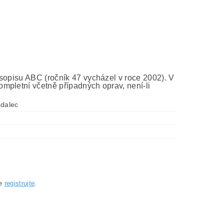
asopisu ABC (ročník 47 vycházel v roce 2002). V
mpletní včetně případných oprav, není-li
adalec
se
registrujte
.