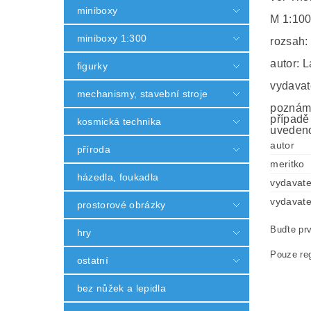
miniboxy
M 1:10
miniboxy 1:300
rozsah:
autor: 
figurky
vydavat
mechanismy, stavební stroje
poznámk
případě
kosmická technika
uvedeno
autor
příroda
meritko
házedla, foukadla
vydavate
vydavate
prostorové obrázky
Buďte prv
hry
Pouze reg
ostatní
bez nůžek a lepidla