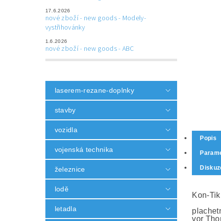
17.6.2026
nové zboží - new goods - Modely-
vystřihovánky
1.6.2026
nové zboží - new goods - ABC
laserem-rezane-doplnky
stavby
vozidla
Popis
vojenská technika
Parame
Diskuz
železnice
lodě
Kon-Tik
letadla
plachet
vor Tho