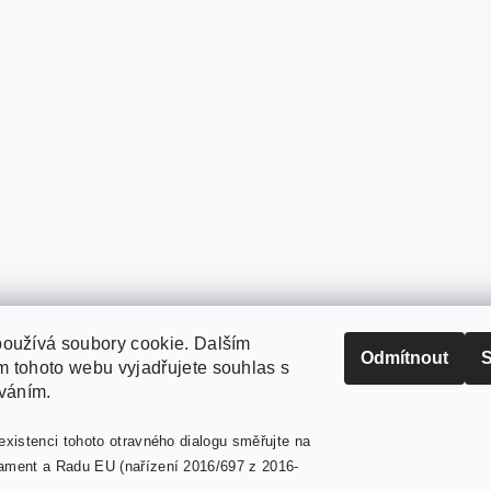
oužívá soubory cookie. Dalším
PaperModel.cz
Odmítnout
S
 tohoto webu vyjadřujete souhlas s
íváním.
existenci tohoto otravného dialogu směřujte na
ament a Radu EU (nařízení 2016/697 z 2016-