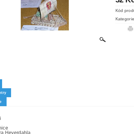
Kód prod
Kategori
try
e
i
nice
ra Heyerdahla