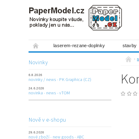
laserem-rezane-doplnky
stavby
miniboxy 1:300
figurky
mechanis
s
Novinky
prostorové obrázky
hry
ostatní
Kon
6.8.2026
laserem řezané doplňky
3D tištěné dop
novinky / news - PK Graphica (CZ)
24.6.2026
Napište nám
Obchodní podmínky
novinka - news - vTOM
Nově v e-shopu
29.6.2026
nové zboží - new goods - ABC