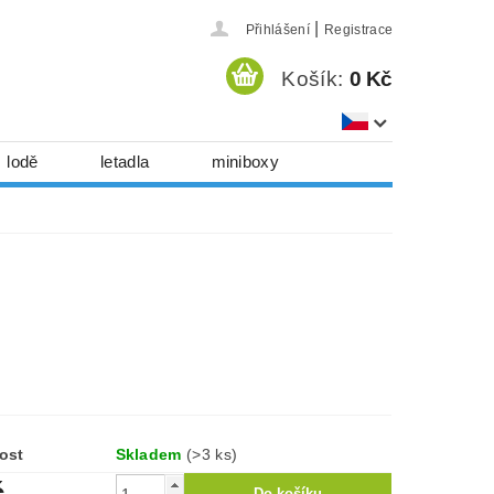
|
Přihlášení
Registrace
Košík:
0 Kč
lodě
letadla
miniboxy
házedla, foukadla
hy, časopisy...
 download
série
Kontakty
ost
Skladem
(>3 ks)
č