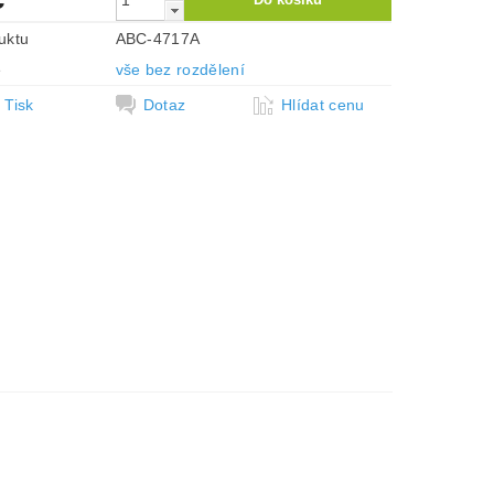
uktu
ABC-4717A
e
vše bez rozdělení
Tisk
Dotaz
Hlídat cenu