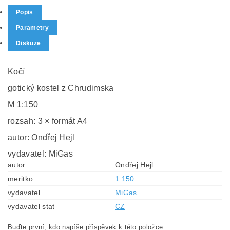
Popis
Parametry
Diskuze
Kočí
gotický kostel z Chrudimska
M 1:150
rozsah: 3 × formát A4
autor: Ondřej Hejl
vydavatel: MiGas
autor
Ondřej Hejl
meritko
1:150
vydavatel
MiGas
vydavatel stat
CZ
Buďte první, kdo napíše příspěvek k této položce.