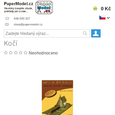
0 Kč
606 683 527
shop@papermodel.cz
Kočí
Neohodnoceno