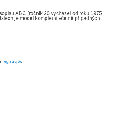
asopisu ABC (ročník 20 vycházel od roku 1975
íslech je model kompletní včetně případných
se
registrujte
.