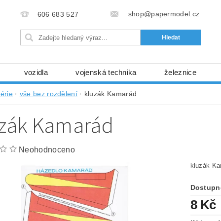
shop@papermodel.cz
606 683 527
vozidla
vojenská technika
železnice
my, stavební stroje
kosmická technika
příroda
érie
vše bez rozdělení
kluzák Kamarád
bez nůžek a lepidla
ABC - celé časopisy
kni
uzák Kamarád
lňky
modelářské potřeby
kartony, fólie
free
Ochrana osobních údajů (GDPR)
Neohodnoceno
kluzák K
Dostupn
8 Kč