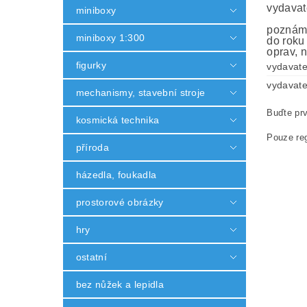
vydavat
miniboxy
poznámk
miniboxy 1:300
do roku
oprav, n
figurky
vydavate
vydavate
mechanismy, stavební stroje
Buďte prv
kosmická technika
Pouze reg
příroda
házedla, foukadla
prostorové obrázky
hry
ostatní
bez nůžek a lepidla