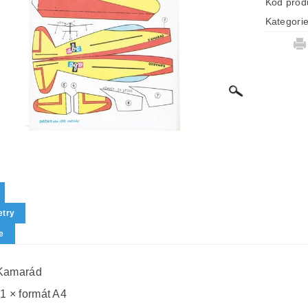
Kód prod
Kategori
try
e
 Kamarád
 1 × formát A4