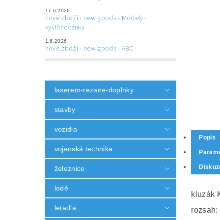
17.6.2026
nové zboží - new goods - Modely-
vystřihovánky
1.6.2026
nové zboží - new goods - ABC
laserem-rezane-doplnky
stavby
vozidla
Popis
vojenská technika
Parame
Diskuz
železnice
lodě
kluzák
letadla
rozsah: