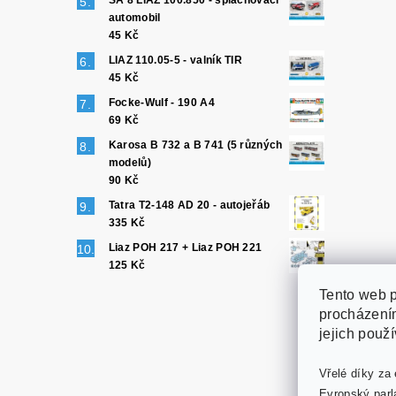
SA 8 LIAZ 100.850 - splachovací
automobil
45 Kč
LIAZ 110.05-5 - valník TIR
45 Kč
Focke-Wulf - 190 A4
69 Kč
Karosa B 732 a B 741 (5 různých
modelů)
90 Kč
Tatra T2-148 AD 20 - autojeřáb
335 Kč
Liaz POH 217 + Liaz POH 221
125 Kč
Tento web p
procházením
jejich použ
Vřelé díky za 
Evropský parl