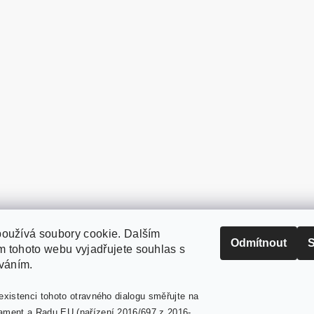
oužívá soubory cookie. Dalším
PaperModel.cz
Odmítnout
S
 tohoto webu vyjadřujete souhlas s
íváním.
existenci tohoto otravného dialogu směřujte na
ament a Radu EU (nařízení 2016/697 z 2016-