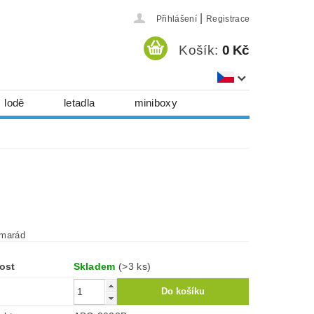
|
Přihlášení
Registrace
Košík:
0 Kč
lodě
letadla
miniboxy
házedla, foukadla
hy, časopisy...
 download
série
Kontakty
amarád
ost
Skladem
(>3 ks)