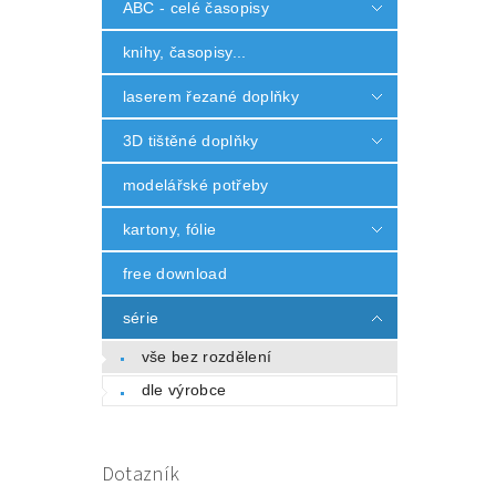
ABC - celé časopisy
knihy, časopisy...
laserem řezané doplňky
3D tištěné doplňky
modelářské potřeby
kartony, fólie
free download
série
vše bez rozdělení
dle výrobce
Dotazník