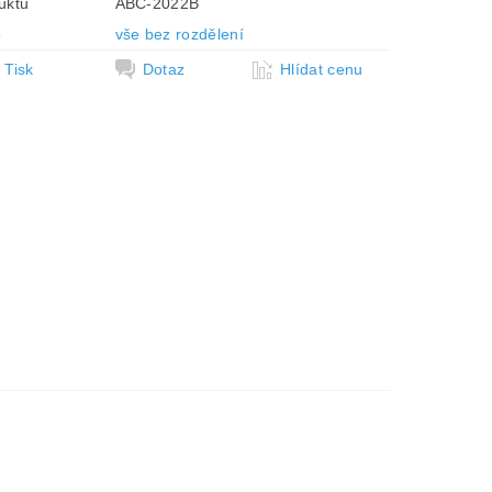
uktu
ABC-2022B
e
vše bez rozdělení
Tisk
Dotaz
Hlídat cenu