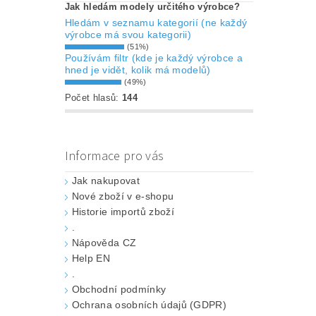
Jak hledám modely určitého výrobce?
Hledám v seznamu kategorií (ne každý
výrobce má svou kategorii)
(51%)
Používám filtr (kde je každý výrobce a
hned je vidět, kolik má modelů)
(49%)
Počet hlasů:
144
Informace pro vás
Jak nakupovat
Nové zboží v e-shopu
Historie importů zboží
.
Nápověda CZ
Help EN
.
Obchodní podmínky
Ochrana osobních údajů (GDPR)