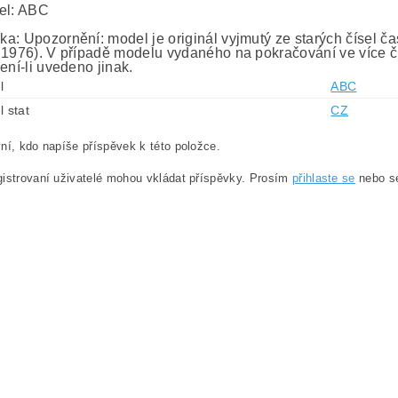
el: ABC
a: Upozornění: model je originál vyjmutý ze starých čísel č
 1976). V případě modelu vydaného na pokračování ve více č
ení-li uvedeno jinak.
l
ABC
l stat
CZ
ní, kdo napíše příspěvek k této položce.
istrovaní uživatelé mohou vkládat příspěvky. Prosím
přihlaste se
nebo 