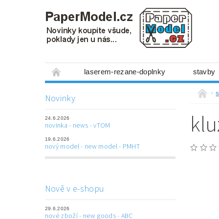
laserem-rezane-doplnky
stavby
miniboxy 1:300
figurky
mechanis
s
Novinky
prostorové obrázky
hry
ostatní
kl
24.6.2026
laserem řezané doplňky
3D tištěné dop
novinka - news - vTOM
19.6.2026
Napište nám
Obchodní podmínky
nový model - new model - PMHT
Nově v e-shopu
29.6.2026
nové zboží - new goods - ABC