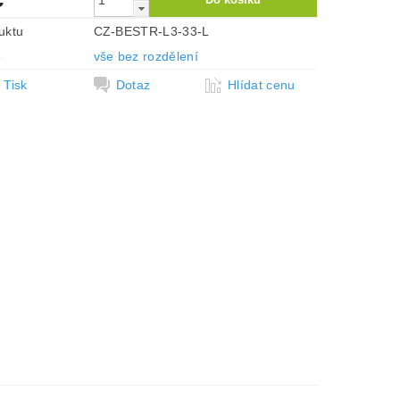
uktu
CZ-BESTR-L3-33-L
e
vše bez rozdělení
Tisk
Dotaz
Hlídat cenu