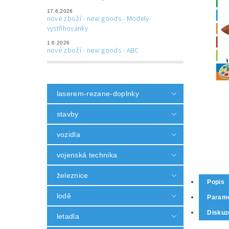
17.6.2026
nové zboží - new goods - Modely-
vystřihovánky
1.6.2026
nové zboží - new goods - ABC
laserem-rezane-doplnky
stavby
vozidla
vojenská technika
železnice
Popis
lodě
Parame
Diskuz
letadla