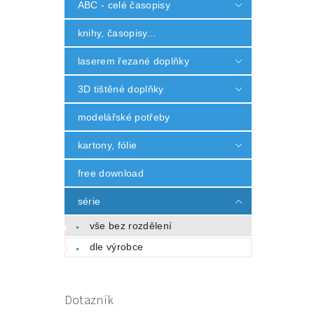
ABC - celé časopisy
knihy, časopisy...
laserem řezané doplňky
3D tištěné doplňky
modelářské potřeby
kartony, fólie
free download
série
vše bez rozdělení
dle výrobce
Dotazník