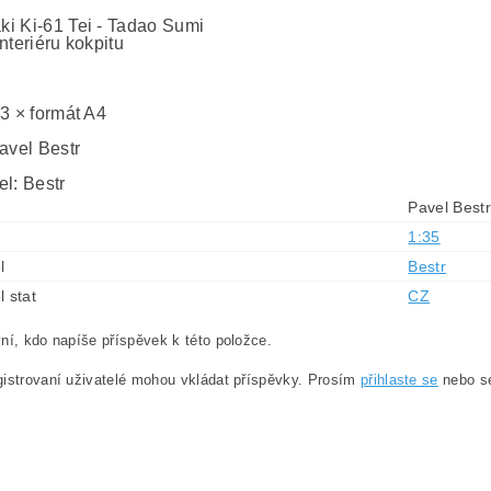
i Ki-61 Tei - Tadao Sumi
nteriéru kokpitu
 3 × formát A4
avel Bestr
el: Bestr
Pavel Bestr
1:35
l
Bestr
l stat
CZ
ní, kdo napíše příspěvek k této položce.
istrovaní uživatelé mohou vkládat příspěvky. Prosím
přihlaste se
nebo 