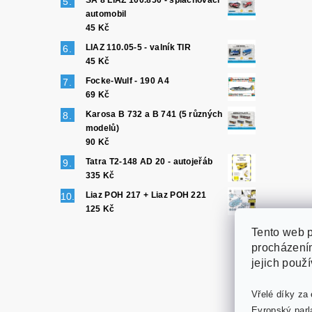
SA 8 LIAZ 100.850 - splachovací
automobil
45 Kč
LIAZ 110.05-5 - valník TIR
45 Kč
Focke-Wulf - 190 A4
69 Kč
Karosa B 732 a B 741 (5 různých
modelů)
90 Kč
Tatra T2-148 AD 20 - autojeřáb
335 Kč
Liaz POH 217 + Liaz POH 221
125 Kč
Tento web p
procházením
jejich použ
Vřelé díky za 
Evropský parl