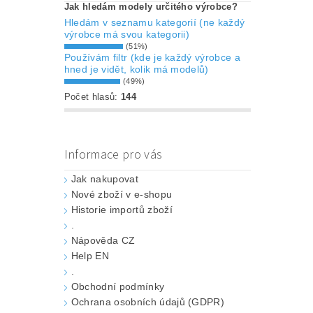
Jak hledám modely určitého výrobce?
Hledám v seznamu kategorií (ne každý
výrobce má svou kategorii)
(51%)
Používám filtr (kde je každý výrobce a
hned je vidět, kolik má modelů)
(49%)
Počet hlasů:
144
Informace pro vás
Jak nakupovat
Nové zboží v e-shopu
Historie importů zboží
.
Nápověda CZ
Help EN
.
Obchodní podmínky
Ochrana osobních údajů (GDPR)