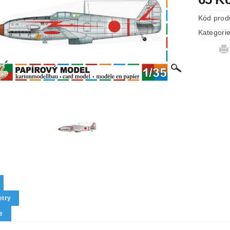
Kód prod
Kategori
try
e