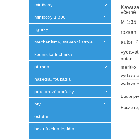
miniboxy
Kawasak
včetně i
miniboxy 1:300
M 1:35
figurky
rozsah:
mechanismy, stavební stroje
autor: P
vydavat
kosmická technika
autor
příroda
meritko
vydavate
házedla, foukadla
vydavate
prostorové obrázky
Buďte prv
hry
Pouze reg
ostatní
bez nůžek a lepidla