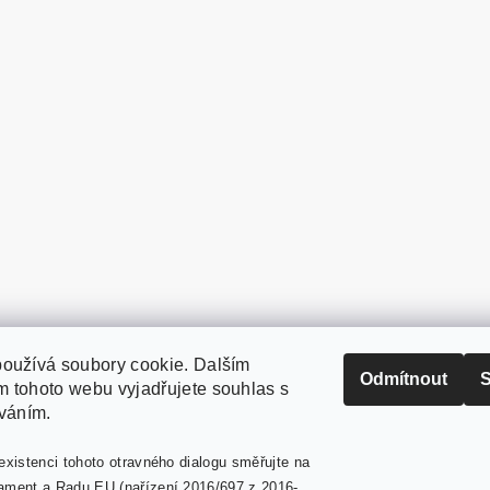
oužívá soubory cookie. Dalším
PaperModel.cz
Odmítnout
S
 tohoto webu vyjadřujete souhlas s
íváním.
existenci tohoto otravného dialogu směřujte na
ament a Radu EU (nařízení 2016/697 z 2016-