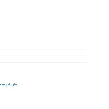
se
registrujte
.