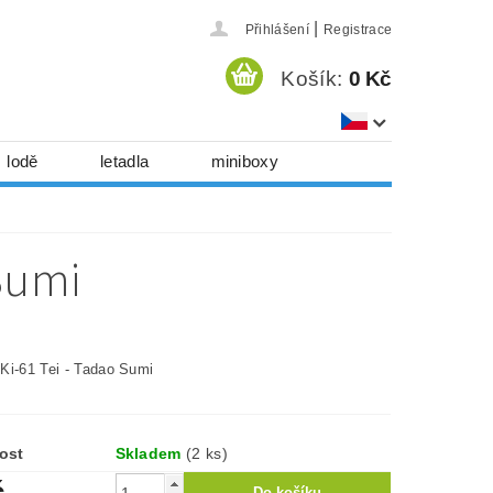
|
Přihlášení
Registrace
Košík:
0 Kč
lodě
letadla
miniboxy
házedla, foukadla
hy, časopisy...
Sumi
 download
série
Kontakty
Ki-61 Tei - Tadao Sumi
ost
Skladem
(2 ks)
č