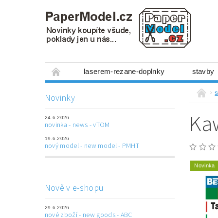
laserem-rezane-doplnky
stavby
miniboxy 1:300
figurky
mechanis
s
Novinky
prostorové obrázky
hry
ostatní
Kaw
24.6.2026
laserem řezané doplňky
3D tištěné dop
novinka - news - vTOM
19.6.2026
Napište nám
Obchodní podmínky
nový model - new model - PMHT
Novinka
Nově v e-shopu
29.6.2026
nové zboží - new goods - ABC