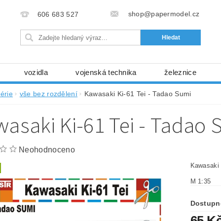
shop@papermodel.cz
606 683 527
vozidla
vojenská technika
železnice
my, stavební stroje
kosmická technika
příroda
érie
vše bez rozdělení
Kawasaki Ki-61 Tei - Tadao Sumi
bez nůžek a lepidla
ABC - celé časopisy
kni
asaki Ki-61 Tei - Tadao 
lňky
modelářské potřeby
kartony, fólie
free
Ochrana osobních údajů (GDPR)
Neohodnoceno
Kawasaki 
M 1:35
Dostupn
65 K