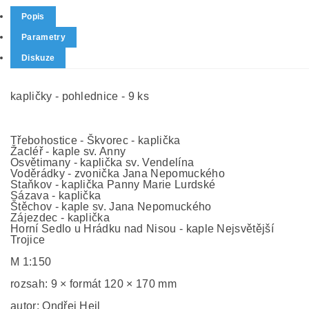
Popis
Parametry
Diskuze
kapličky - pohlednice - 9 ks
Třebohostice - Škvorec - kaplička
Žacléř - kaple sv. Anny
Osvětimany - kaplička sv. Vendelína
Voděrádky - zvonička Jana Nepomuckého
Staňkov - kaplička Panny Marie Lurdské
Sázava - kaplička
Štěchov - kaple sv. Jana Nepomuckého
Zájezdec - kaplička
Horní Sedlo u Hrádku nad Nisou - kaple Nejsvětější
Trojice
M 1:150
rozsah: 9 × formát 120 × 170 mm
autor: Ondřej Hejl