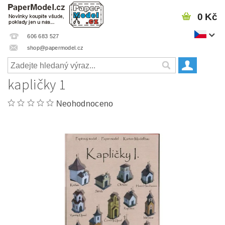
0 Kč
606 683 527
shop@papermodel.cz
kapličky 1
Neohodnoceno