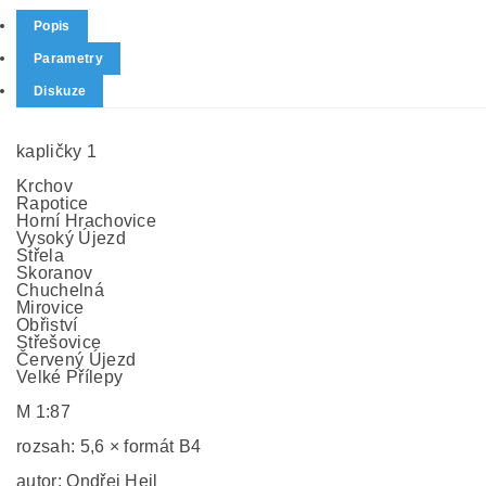
Popis
Parametry
Diskuze
kapličky 1
Krchov
Rapotice
Horní Hrachovice
Vysoký Újezd
Střela
Skoranov
Chuchelná
Mirovice
Obřiství
Střešovice
Červený Újezd
Velké Přílepy
M 1:87
rozsah: 5,6 × formát B4
autor: Ondřej Hejl