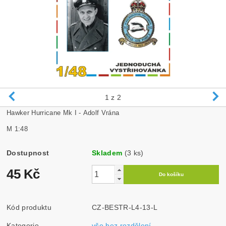
1
z 2
Hawker Hurricane Mk I - Adolf Vrána
M 1:48
Dostupnost
Skladem
(3 ks)
45 Kč
Kód produktu
CZ-BESTR-L4-13-L
Kategorie
vše bez rozdělení