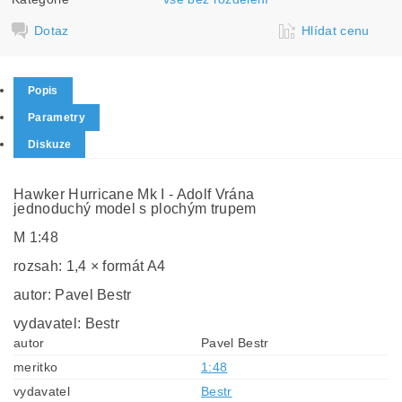
Dotaz
Hlídat cenu
Popis
Parametry
Diskuze
Hawker Hurricane Mk I - Adolf Vrána
jednoduchý model s plochým trupem
M 1:48
rozsah: 1,4 × formát A4
autor: Pavel Bestr
vydavatel: Bestr
autor
Pavel Bestr
meritko
1:48
vydavatel
Bestr