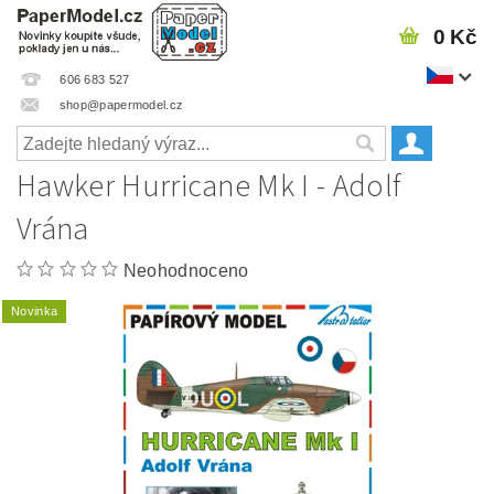
0 Kč
606 683 527
shop@papermodel.cz
Hawker Hurricane Mk I - Adolf
Vrána
Neohodnoceno
Novinka