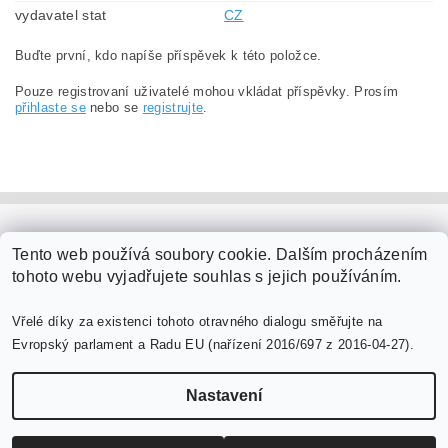
vydavatel stat
CZ
Buďte první, kdo napíše příspěvek k této položce.
Pouze registrovaní uživatelé mohou vkládat příspěvky. Prosím
přihlaste se
nebo se
registrujte
.
PaperModel.cz
Tento web používá soubory cookie. Dalším procházením
tohoto webu vyjadřujete souhlas s jejich používáním.
Vřelé díky za existenci tohoto otravného dialogu směřujte na
Evropský parlament a Radu EU (nařízení 2016/697 z 2016-04-27).
Nastavení
Upravit nastavení cookies
2026 ©
PaperModel.cz
, všechna práva vyhrazena
Vytvořil Shoptet