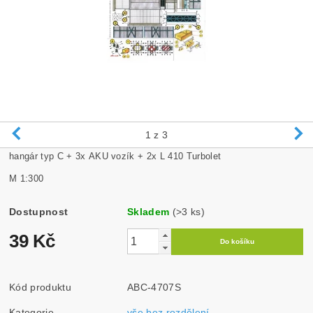
1
z 3
hangár typ C + 3x AKU vozík + 2x L 410 Turbolet
M 1:300
Dostupnost
Skladem
(>3 ks)
39 Kč
Kód produktu
ABC-4707S
Kategorie
vše bez rozdělení