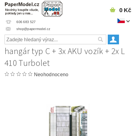
0 Kč
606 683 527
shop@papermodel.cz
hangár typ C + 3x AKU vozík + 2x L
410 Turbolet
Neohodnoceno