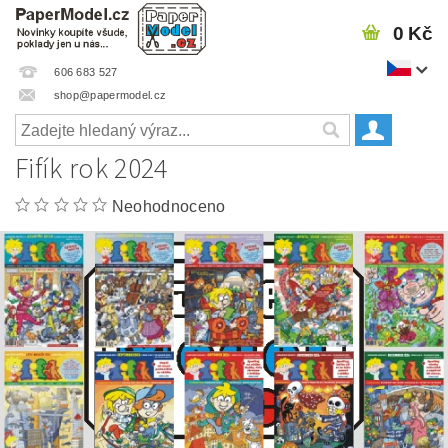
0 Kč
606 683 527
shop@papermodel.cz
Fifík rok 2024
Neohodnoceno