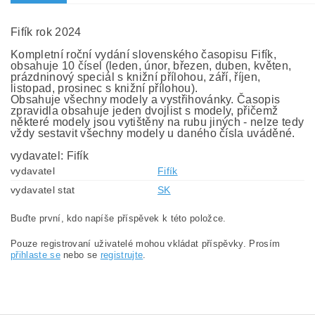
Fifík rok 2024
Kompletní roční vydání slovenského časopisu Fifík,
obsahuje 10 čísel (leden, únor, březen, duben, květen,
prázdninový speciál s knižní přílohou, září, říjen,
listopad, prosinec s knižní přílohou).
Obsahuje všechny modely a vystřihovánky. Časopis
zpravidla obsahuje jeden dvojlist s modely, přičemž
některé modely jsou vytištěny na rubu jiných - nelze tedy
vždy sestavit všechny modely u daného čísla uváděné.
vydavatel: Fifík
vydavatel
Fifík
vydavatel stat
SK
Buďte první, kdo napíše příspěvek k této položce.
Pouze registrovaní uživatelé mohou vkládat příspěvky. Prosím
přihlaste se
nebo se
registrujte
.