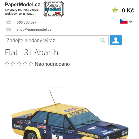
0 Kč
606 683 527
shop@papermodel.cz
Fiat 131 Abarth
Neohodnoceno