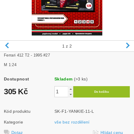
1
z 2
Ferrari 412 T2 - 1995 #27
M 1:24
Dostupnost
Skladem
(>3 ks)
305 Kč
Kód produktu
SK-F1-YANKIE-11-L
Kategorie
vše bez rozdělení
Dotaz
Hlídat cenu