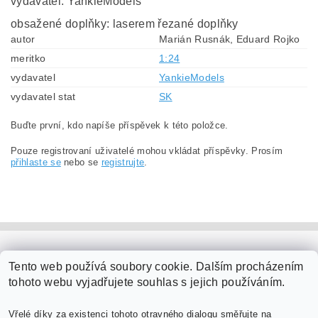
vydavatel: YankieModels
obsažené doplňky: laserem řezané doplňky
autor
Marián Rusnák, Eduard Rojko
meritko
1:24
vydavatel
YankieModels
vydavatel stat
SK
Buďte první, kdo napíše příspěvek k této položce.
Pouze registrovaní uživatelé mohou vkládat příspěvky. Prosím
přihlaste se
nebo se
registrujte
.
PaperModel.cz
Tento web používá soubory cookie. Dalším procházením
tohoto webu vyjadřujete souhlas s jejich používáním.
Vřelé díky za existenci tohoto otravného dialogu směřujte na