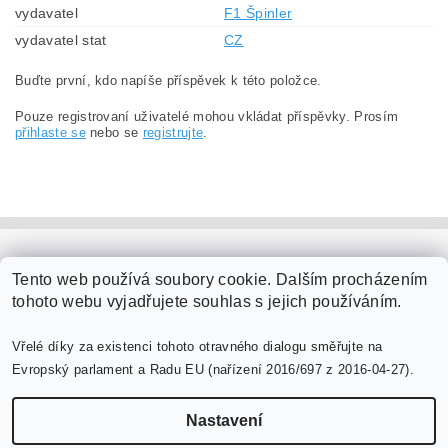
vydavatel
F1 Špinler
vydavatel stat
CZ
Buďte první, kdo napíše příspěvek k této položce.
Pouze registrovaní uživatelé mohou vkládat příspěvky. Prosím
přihlaste se
nebo se
registrujte
.
PaperModel.cz
Tento web používá soubory cookie. Dalším procházením
tohoto webu vyjadřujete souhlas s jejich používáním.
Vřelé díky za existenci tohoto otravného dialogu směřujte na
Evropský parlament a Radu EU (nařízení 2016/697 z 2016-04-27).
Nastavení
Upravit nastavení cookies
2026 ©
PaperModel.cz
, všechna práva vyhrazena