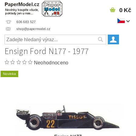
0 Kč
606 683 527
shop@papermodel.cz
Ensign Ford N177 - 1977
Neohodnoceno
Novinka