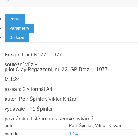
Popis
Parametry
Diskuze
Ensign Ford N177 - 1977
soutěžní vůz F1
pilot Clay Regazzoni, nr. 22, GP Brazil - 1977
M 1:24
rozsah: 2 × formát A4
autor: Petr Špinler, Viktor Križan
vydavatel: F1 Špinler
poznámka: tištěno na laserové tiskárně
autor
Petr Špinler, Viktor Križan
meritko
1:24