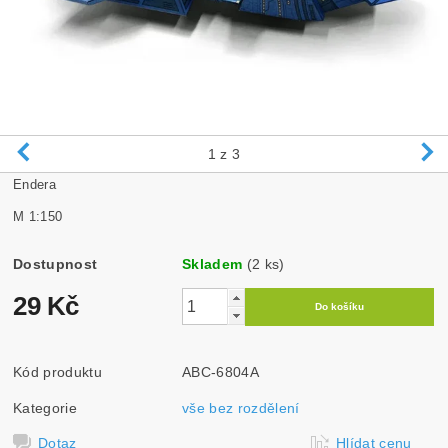
1
z 3
Endera
M 1:150
Dostupnost
Skladem
(2 ks)
29 Kč
Kód produktu
ABC-6804A
Kategorie
vše bez rozdělení
Dotaz
Hlídat cenu