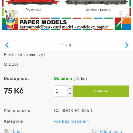
1
z 3
Elektrické lokomotivy I.
M 1:100
Dostupnost
Skladem
(>3 ks)
75 Kč
Kód produktu
CZ-BBOX-R1-005-L
Kategorie
vše bez rozdělení
Dotaz
Hlídat cenu