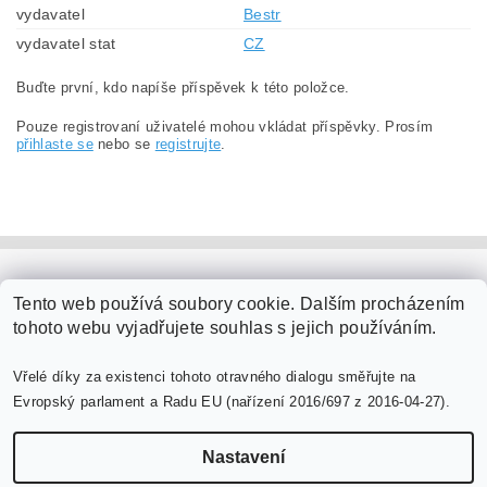
vydavatel
Bestr
vydavatel stat
CZ
Buďte první, kdo napíše příspěvek k této položce.
Pouze registrovaní uživatelé mohou vkládat příspěvky. Prosím
přihlaste se
nebo se
registrujte
.
PaperModel.cz
Tento web používá soubory cookie. Dalším procházením
tohoto webu vyjadřujete souhlas s jejich používáním.
Vřelé díky za existenci tohoto otravného dialogu směřujte na
Evropský parlament a Radu EU (nařízení 2016/697 z 2016-04-27).
Nastavení
Upravit nastavení cookies
2026 ©
PaperModel.cz
, všechna práva vyhrazena