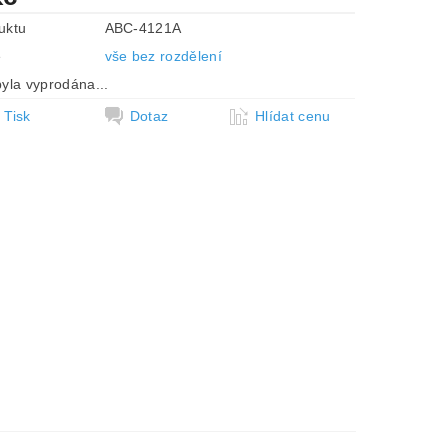
uktu
ABC-4121A
e
vše bez rozdělení
yla vyprodána...
Tisk
Dotaz
Hlídat cenu