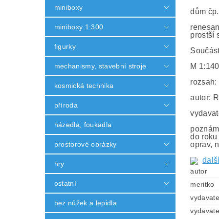
miniboxy
dům čp.
miniboxy 1:300
renesan
prostší
figurky
Součást
mechanismy, stavební stroje
M 1:14
rozsah:
kosmická technika
autor: 
příroda
vydavat
házedla, foukadla
poznámk
do roku
prostorové obrázky
oprav, n
dalš
hry
autor
ostatní
meritko
vydavate
bez nůžek a lepidla
vydavate