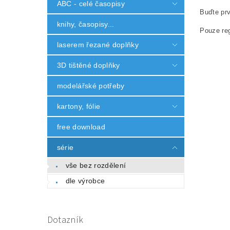
ABC - celé časopisy
Buďte prv
knihy, časopisy...
Pouze reg
laserem řezané doplňky
3D tištěné doplňky
modelářské potřeby
kartony, fólie
free download
série
vše bez rozdělení
dle výrobce
Dotazník