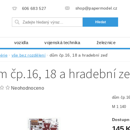
shop@papermodel.cz
606 683 527
vozidla
vojenská technika
železnice
my, stavební stroje
kosmická technika
příroda
érie
vše bez rozdělení
dům čp.16, 18 a hradební zeď
bez nůžek a lepidla
ABC - celé časopisy
kni
 čp.16, 18 a hradební z
lňky
modelářské potřeby
kartony, fólie
free
Ochrana osobních údajů (GDPR)
Neohodnoceno
dům čp.16
M 1:140
Dostupn
145 