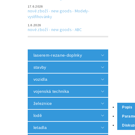
17.6.2026
nové zboží - new goods - Modely-
vystřihovánky
1.6.2026
nové zboží - new goods - ABC
laserem-rezane-doplnky
stavby
vozidla
vojenská technika
železnice
Popis
lodě
Parame
Diskuz
letadla