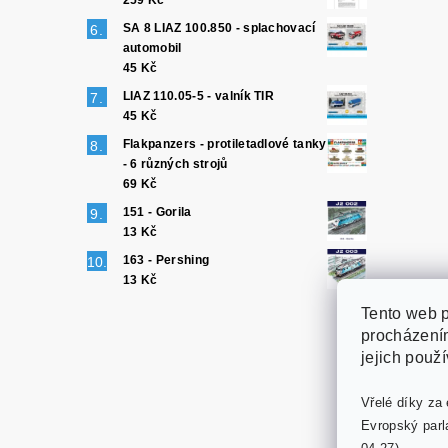
259 Kč
SA 8 LIAZ 100.850 - splachovací
automobil
45 Kč
LIAZ 110.05-5 - valník TIR
45 Kč
Flakpanzers - protiletadlové tanky
- 6 různých strojů
69 Kč
151 - Gorila
13 Kč
163 - Pershing
13 Kč
Tento web p
procházením
jejich použ
Vřelé díky za 
Evropský parl