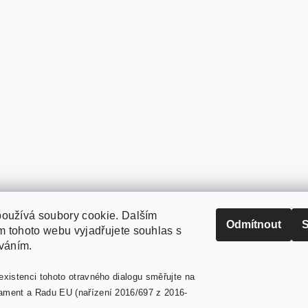
oužívá soubory cookie. Dalším
PaperModel.cz
Odmítnout
S
 tohoto webu vyjadřujete souhlas s
íváním.
existenci tohoto otravného dialogu směřujte na
ament a Radu EU (nařízení 2016/697 z 2016-