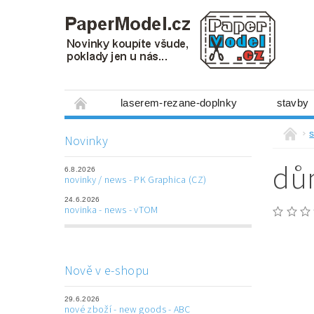
laserem-rezane-doplnky
stavby
miniboxy 1:300
figurky
mechanis
s
Novinky
prostorové obrázky
hry
ostatní
dům
6.8.2026
laserem řezané doplňky
3D tištěné dop
novinky / news - PK Graphica (CZ)
24.6.2026
Napište nám
Obchodní podmínky
novinka - news - vTOM
Nově v e-shopu
29.6.2026
nové zboží - new goods - ABC