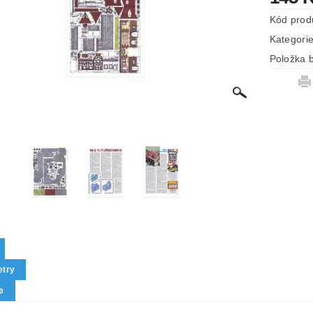
Kód prod
Kategori
Položka b
try
e