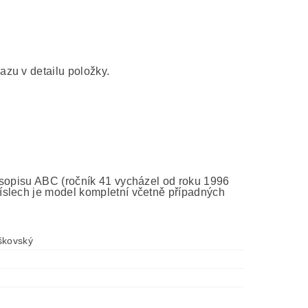
zu v detailu položky.
asopisu ABC (ročník 41 vycházel od roku 1996
íslech je model kompletní včetně případných
škovský