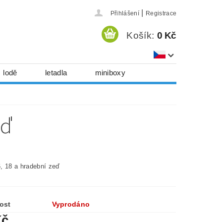
|
Přihlášení
Registrace
Košík:
0 Kč
lodě
letadla
miniboxy
házedla, foukadla
hy, časopisy...
eď
 download
série
Kontakty
, 18 a hradební zeď
ost
Vyprodáno
Kč