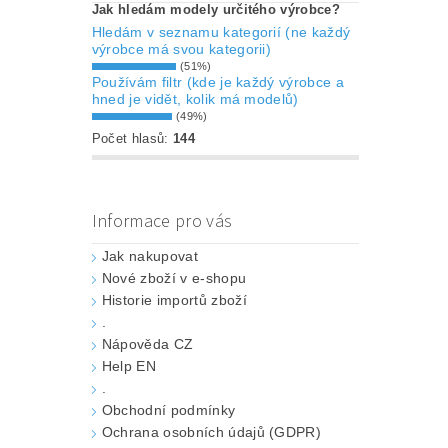
Jak hledám modely určitého výrobce?
Hledám v seznamu kategorií (ne každý
výrobce má svou kategorii)
(51%)
Používám filtr (kde je každý výrobce a
hned je vidět, kolik má modelů)
(49%)
Počet hlasů:
144
Informace pro vás
Jak nakupovat
Nové zboží v e-shopu
Historie importů zboží
.
Nápověda CZ
Help EN
.
Obchodní podmínky
Ochrana osobních údajů (GDPR)