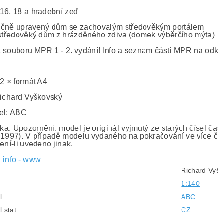
16, 18 a hradební zeď
čně upravený dům se zachovalým středověkým portálem
 středověký dům z hrázděného zdiva (domek výběrčího mýta)
 souboru MPR 1 - 2. vydání! Info a seznam částí MPR na odka
0
 2 × formát A4
Richard Vyškovský
el: ABC
a: Upozornění: model je originál vyjmutý ze starých čísel č
 1997). V případě modelu vydaného na pokračování ve více č
ení-li uvedeno jinak.
í info - www
Richard Vy
1:140
l
ABC
l stat
CZ