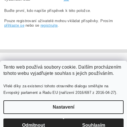
Buďte první, kdo napíše příspěvek k této položce.
Pouze registrovaní uživatelé mohou vkládat příspěvky. Prosím
přihlaste se
nebo se
registrujte
.
PaperModel.cz
Tento web používá soubory cookie. Dalším procházením
tohoto webu vyjadřujete souhlas s jejich používáním.
Vřelé díky za existenci tohoto otravného dialogu směřujte na
Evropský parlament a Radu EU (nařízení 2016/697 z 2016-04-27).
Nastavení
Upravit nastavení cookies
2026 ©
PaperModel.cz
, všechna práva vyhrazena
Vytvořil Shoptet
Odmítnout
Souhlasím