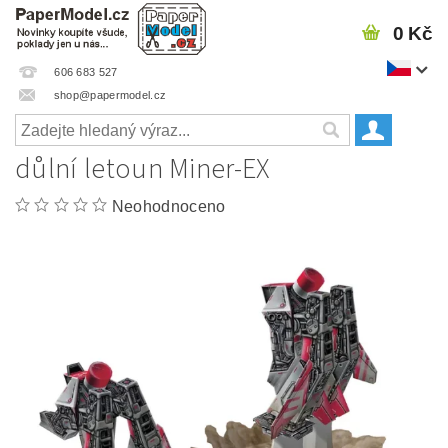
0 Kč
606 683 527
shop@papermodel.cz
důlní letoun Miner-EX
Neohodnoceno