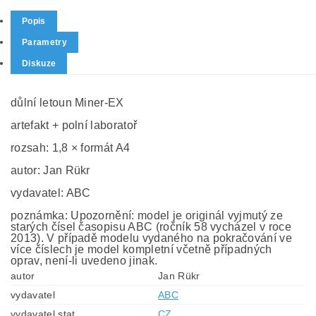
Popis
Parametry
Diskuze
důlní letoun Miner-EX
artefakt + polní laboratoř
rozsah: 1,8 × formát A4
autor: Jan Rükr
vydavatel: ABC
poznámka: Upozornění: model je originál vyjmutý ze
starých čísel časopisu ABC (ročník 58 vycházel v roce
2013). V případě modelu vydaného na pokračování ve
více číslech je model kompletní včetně případných
oprav, není-li uvedeno jinak.
autor
Jan Rükr
vydavatel
ABC
vydavatel stat
CZ