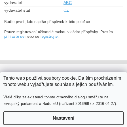
vydavatel
ABC
vydavatel stat
CZ
Buďte první, kdo napíše příspěvek k této položce.
Pouze registrovaní uživatelé mohou vkládat příspěvky. Prosím
přihlaste se
nebo se
registrujte
.
PaperModel.cz
Tento web používá soubory cookie. Dalším procházením
tohoto webu vyjadřujete souhlas s jejich používáním.
Vřelé díky za existenci tohoto otravného dialogu směřujte na
Evropský parlament a Radu EU (nařízení 2016/697 z 2016-04-27).
Nastavení
Upravit nastavení cookies
2026 ©
PaperModel.cz
, všechna práva vyhrazena