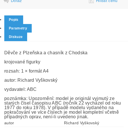
Dotaz
Hlídat cenu
Popis
Parametry
Diskuze
Děvče z Plzeňska a chasník z Chodska
krojované figurky
rozsah: 1 × formát A4
autor: Richard Vyškovský
vydavatel: ABC
poznámka: Upozornění: model je originál vyjmutý ze
starých čísel časopisu ABC (ročník 22 vycházel od roku
1977 do roku 1978). V případě modelu vydaného na
pokračování ve více číslech je model kompletní včetně
případných oprav, není-li uvedeno jinak.
autor
Richard Vyškovský