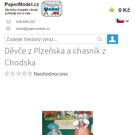
0 Kč
606 683 527
shop@papermodel.cz
Děvče z Plzeňska a chasník z
Chodska
Neohodnoceno