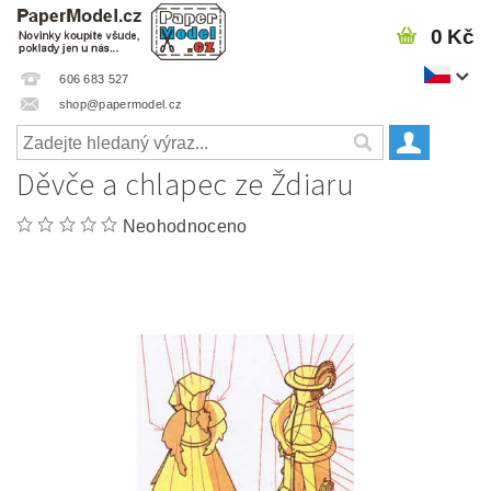
0 Kč
606 683 527
shop@papermodel.cz
Děvče a chlapec ze Ždiaru
Neohodnoceno