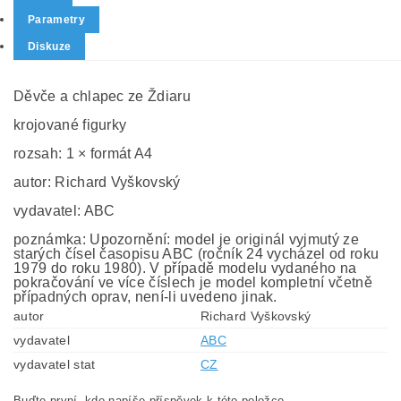
Parametry
Diskuze
Děvče a chlapec ze Ždiaru
krojované figurky
rozsah: 1 × formát A4
autor: Richard Vyškovský
vydavatel: ABC
poznámka: Upozornění: model je originál vyjmutý ze
starých čísel časopisu ABC (ročník 24 vycházel od roku
1979 do roku 1980). V případě modelu vydaného na
pokračování ve více číslech je model kompletní včetně
případných oprav, není-li uvedeno jinak.
autor
Richard Vyškovský
vydavatel
ABC
vydavatel stat
CZ
Buďte první, kdo napíše příspěvek k této položce.