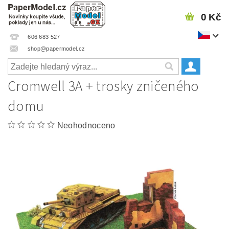
0 Kč
606 683 527
shop@papermodel.cz
Cromwell 3A + trosky zničeného
domu
Neohodnoceno