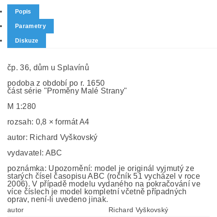
Popis
Parametry
Diskuze
čp. 36, dům u Splavínů
podoba z období po r. 1650
část série "Proměny Malé Strany"
M 1:280
rozsah: 0,8 × formát A4
autor: Richard Vyškovský
vydavatel: ABC
poznámka: Upozornění: model je originál vyjmutý ze
starých čísel časopisu ABC (ročník 51 vycházel v roce
2006). V případě modelu vydaného na pokračování ve
více číslech je model kompletní včetně případných
oprav, není-li uvedeno jinak.
autor
Richard Vyškovský