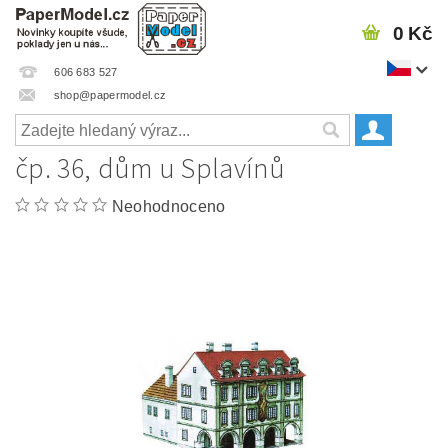
0 Kč
606 683 527
shop@papermodel.cz
čp. 36, dům u Splavínů
Neohodnoceno