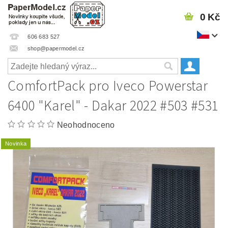
0 Kč
606 683 527
shop@papermodel.cz
ComfortPack pro Iveco Powerstar
6400 "Karel" - Dakar 2022 #503 #531
Neohodnoceno
Novinka