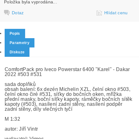
Položka byla vyprodána...
Dotaz
Hlídat cenu
Popis
Parametry
Diskuze
ComfortPack pro Iveco Powerstar 6400 "Karel" - Dakar
2022 #503 #531
sada doplňků
obsah balení: 6x dezén Michelin XZL, čelní okno #503,
čelní okno čiré #531, síťky do bočních oken, mřížka
přední masky, boční síťky kapoty, ráměčky bočních sítěk
kapoty (#503), nasílení zadní stěny, nasílení podpěr
zadní stěny, díly vlečných tyčí
M 1:32
autor: Jiří Vintr
vydavatel: Vimos