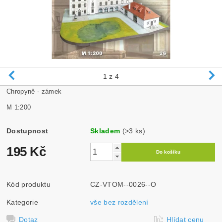
1
z 4
Chropyně - zámek
M 1:200
Dostupnost
Skladem
(>3 ks)
195 Kč
Kód produktu
CZ-VTOM--0026--O
Kategorie
vše bez rozdělení
Dotaz
Hlídat cenu