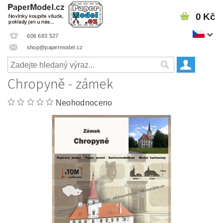
0 Kč
606 683 527
shop@papermodel.cz
Chropyně - zámek
Neohodnoceno