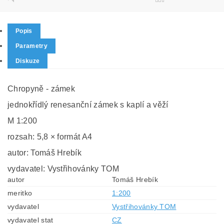
Popis
Parametry
Diskuze
Chropyně - zámek
jednokřídlý renesanční zámek s kaplí a věží
M 1:200
rozsah: 5,8 × formát A4
autor: Tomáš Hrebík
vydavatel: Vystřihovánky TOM
autor
Tomáš Hrebík
meritko
1:200
vydavatel
Vystřihovánky TOM
vydavatel stat
CZ