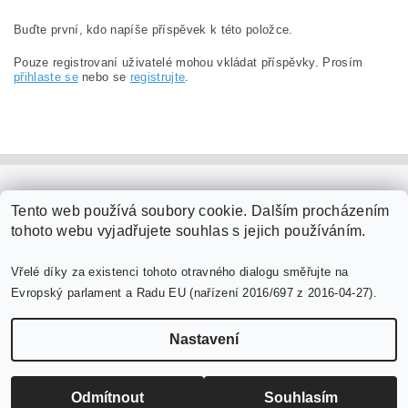
Buďte první, kdo napíše příspěvek k této položce.
Pouze registrovaní uživatelé mohou vkládat příspěvky. Prosím
přihlaste se
nebo se
registrujte
.
PaperModel.cz
Tento web používá soubory cookie. Dalším procházením
tohoto webu vyjadřujete souhlas s jejich používáním.
Vřelé díky za existenci tohoto otravného dialogu směřujte na
Evropský parlament a Radu EU (nařízení 2016/697 z 2016-04-27).
Nastavení
Upravit nastavení cookies
2026 ©
PaperModel.cz
, všechna práva vyhrazena
Vytvořil Shoptet
Odmítnout
Souhlasím