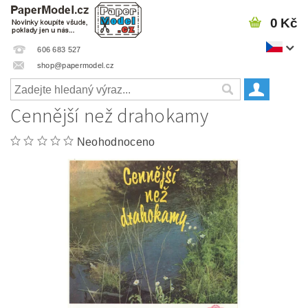
0 Kč
606 683 527
shop@papermodel.cz
Cennější než drahokamy
Neohodnoceno