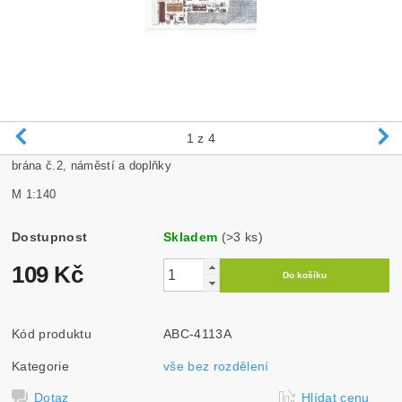
1
z 4
brána č.2, náměstí a doplňky
M 1:140
Dostupnost
Skladem
(>3 ks)
109 Kč
Kód produktu
ABC-4113A
Kategorie
vše bez rozdělení
Dotaz
Hlídat cenu