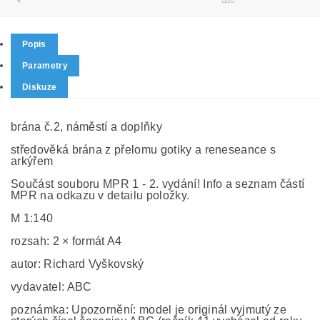
Popis
Parametry
Diskuze
brána č.2, náměstí a doplňky
středověká brána z přelomu gotiky a reneseance s
arkýřem
Součást souboru MPR 1 - 2. vydání! Info a seznam částí
MPR na odkazu v detailu položky.
M 1:140
rozsah: 2 × formát A4
autor: Richard Vyškovský
vydavatel: ABC
poznámka: Upozornění: model je originál vyjmutý ze