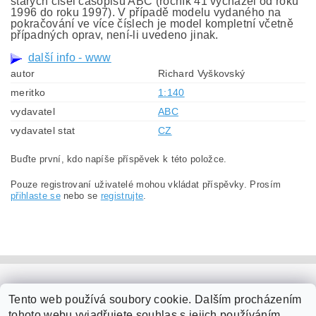
starých čísel časopisu ABC (ročník 41 vycházel od roku
1996 do roku 1997). V případě modelu vydaného na
pokračování ve více číslech je model kompletní včetně
případných oprav, není-li uvedeno jinak.
další info - www
autor
Richard Vyškovský
meritko
1:140
vydavatel
ABC
vydavatel stat
CZ
Buďte první, kdo napíše příspěvek k této položce.
Pouze registrovaní uživatelé mohou vkládat příspěvky. Prosím
přihlaste se
nebo se
registrujte
.
PaperModel.cz
Tento web používá soubory cookie. Dalším procházením
tohoto webu vyjadřujete souhlas s jejich používáním.