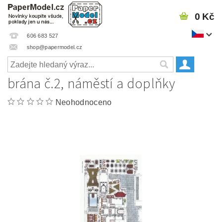
0 Kč
606 683 527
shop@papermodel.cz
brána č.2, náměstí a doplňky
Neohodnoceno