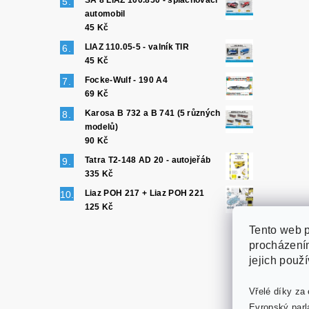
SA 8 LIAZ 100.850 - splachovací
automobil
45 Kč
LIAZ 110.05-5 - valník TIR
45 Kč
Focke-Wulf - 190 A4
69 Kč
Karosa B 732 a B 741 (5 různých
modelů)
90 Kč
Tatra T2-148 AD 20 - autojeřáb
335 Kč
Liaz POH 217 + Liaz POH 221
125 Kč
Tento web p
procházením
jejich použ
Vřelé díky za 
Evropský parl