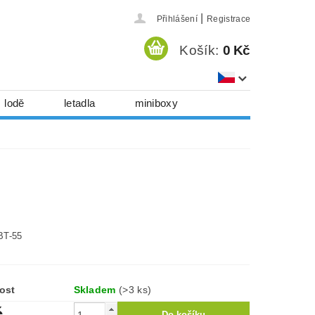
|
Přihlášení
Registrace
Košík:
0 Kč
lodě
letadla
miniboxy
házedla, foukadla
hy, časopisy...
 download
série
Kontakty
BT-55
ost
Skladem
(>3 ks)
č