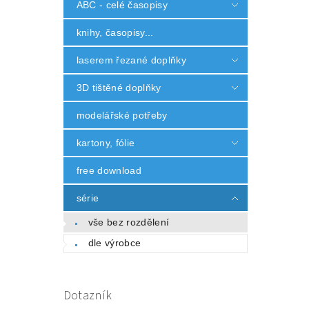
ABC - celé časopisy
knihy, časopisy...
laserem řezané doplňky
3D tištěné doplňky
modelářské potřeby
kartony, fólie
free download
série
vše bez rozdělení
dle výrobce
Dotazník