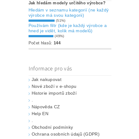
Jak hledám modely určitého výrobce?
Hledám v seznamu kategorií (ne každý
výrobce má svou kategorii)
(51%)
Používám filtr (kde je každý výrobce a
hned je vidět, kolik má modelů)
(49%)
Počet hlasů:
144
Informace pro vás
Jak nakupovat
Nové zboží v e-shopu
Historie importů zboží
.
Nápověda CZ
Help EN
.
Obchodní podmínky
Ochrana osobních údajů (GDPR)