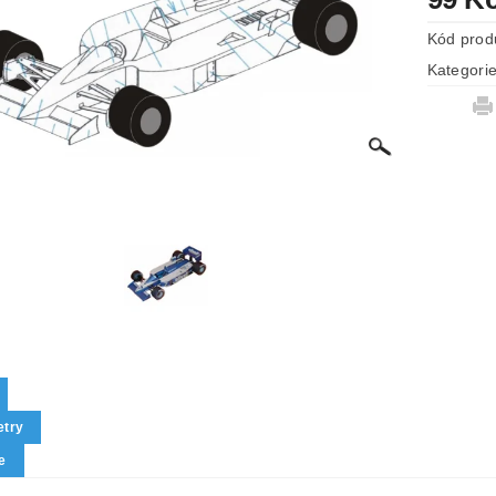
Kód prod
Kategori
try
e