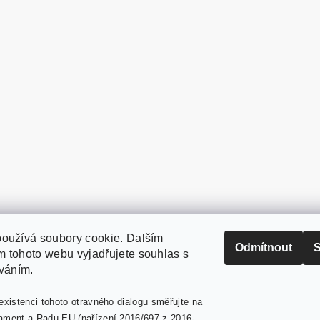
oužívá soubory cookie. Dalším
PaperModel.cz
Odmítnout
S
 tohoto webu vyjadřujete souhlas s
íváním.
existenci tohoto otravného dialogu směřujte na
ament a Radu EU (nařízení 2016/697 z 2016-