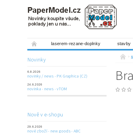
laserem-rezane-doplnky
stavby
miniboxy 1:300
figurky
mechanis
s
Novinky
prostorové obrázky
hry
ostatní
Br
6.8.2026
laserem řezané doplňky
3D tištěné dop
novinky / news - PK Graphica (CZ)
24.6.2026
Napište nám
Obchodní podmínky
novinka - news - vTOM
Nově v e-shopu
29.6.2026
nové zboží - new goods - ABC