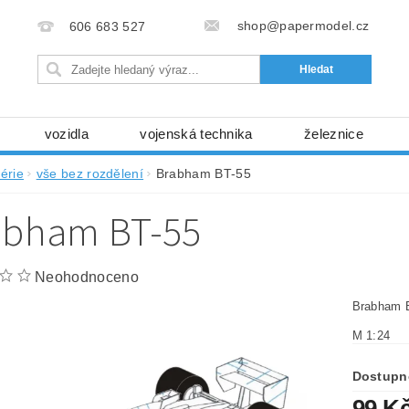
shop@papermodel.cz
606 683 527
vozidla
vojenská technika
železnice
my, stavební stroje
kosmická technika
příroda
érie
vše bez rozdělení
Brabham BT-55
bez nůžek a lepidla
ABC - celé časopisy
kni
abham BT-55
lňky
modelářské potřeby
kartony, fólie
free
Ochrana osobních údajů (GDPR)
Neohodnoceno
Brabham 
M 1:24
Dostupn
99 K