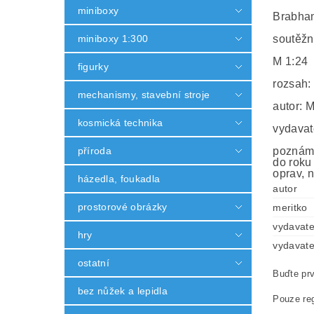
miniboxy
Brabha
miniboxy 1:300
soutěžn
M 1:24
figurky
rozsah:
mechanismy, stavební stroje
autor: 
kosmická technika
vydavat
příroda
poznámk
do roku
oprav, n
házedla, foukadla
autor
prostorové obrázky
meritko
vydavate
hry
vydavate
ostatní
Buďte prv
bez nůžek a lepidla
Pouze reg