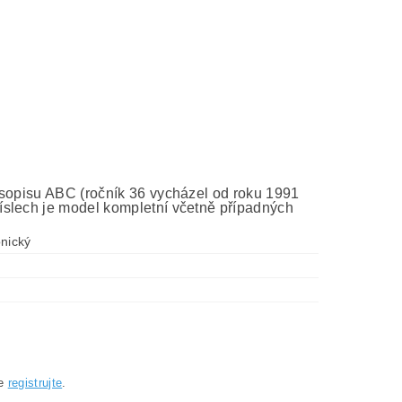
asopisu ABC (ročník 36 vycházel od roku 1991
íslech je model kompletní včetně případných
onický
se
registrujte
.