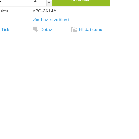
uktu
ABC-3614A
e
vše bez rozdělení
Tisk
Dotaz
Hlídat cenu