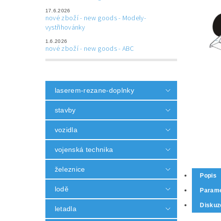
17.6.2026
nové zboží - new goods - Modely-
vystřihovánky
1.6.2026
nové zboží - new goods - ABC
laserem-rezane-doplnky
stavby
vozidla
vojenská technika
železnice
Popis
lodě
Parame
Diskuz
letadla