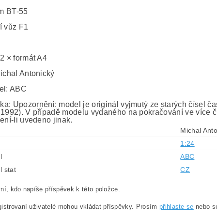
m BT-55
í vůz F1
 2 × formát A4
Michal Antonický
el: ABC
a: Upozornění: model je originál vyjmutý ze starých čísel č
 1992). V případě modelu vydaného na pokračování ve více č
ení-li uvedeno jinak.
Michal Ant
1:24
l
ABC
l stat
CZ
ní, kdo napíše příspěvek k této položce.
istrovaní uživatelé mohou vkládat příspěvky. Prosím
přihlaste se
nebo 