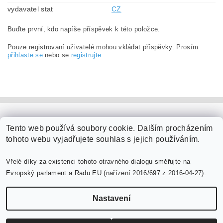
vydavatel stat
CZ
Buďte první, kdo napíše příspěvek k této položce.
Pouze registrovaní uživatelé mohou vkládat příspěvky. Prosím
přihlaste se
nebo se
registrujte
.
PaperModel.cz
Tento web používá soubory cookie. Dalším procházením
tohoto webu vyjadřujete souhlas s jejich používáním.
Vřelé díky za existenci tohoto otravného dialogu směřujte na
Evropský parlament a Radu EU (nařízení 2016/697 z 2016-04-27).
Nastavení
Upravit nastavení cookies
2026 ©
PaperModel.cz
, všechna práva vyhrazena
Vytvořil Shoptet