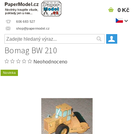
0 Kč
606 683 527
shop@papermodel.cz
Bomag BW 210
Neohodnoceno
Novinka