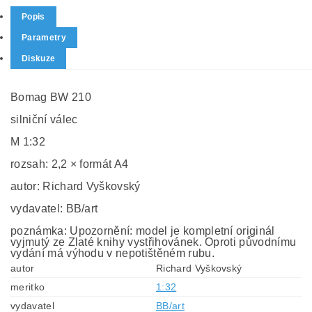
Popis
Parametry
Diskuze
Bomag BW 210
silniční válec
M 1:32
rozsah: 2,2 × formát A4
autor: Richard Vyškovský
vydavatel: BB/art
poznámka: Upozornění: model je kompletní originál
vyjmutý ze Zlaté knihy vystřihovánek. Oproti původnímu
vydání má výhodu v nepotištěném rubu.
autor
Richard Vyškovský
meritko
1:32
vydavatel
BB/art