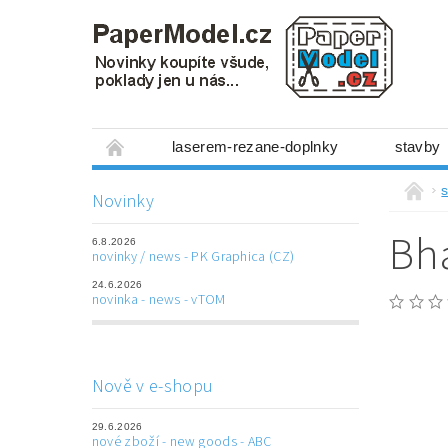
laserem-rezane-doplnky
stavby
miniboxy 1:300
figurky
mechanis
s
Novinky
prostorové obrázky
hry
ostatní
Bh
6.8.2026
laserem řezané doplňky
3D tištěné dop
novinky / news - PK Graphica (CZ)
24.6.2026
Napište nám
Obchodní podmínky
novinka - news - vTOM
Nově v e-shopu
29.6.2026
nové zboží - new goods - ABC