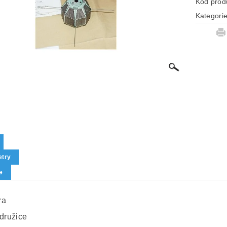
Kód prod
Kategori
try
e
ra
 družice