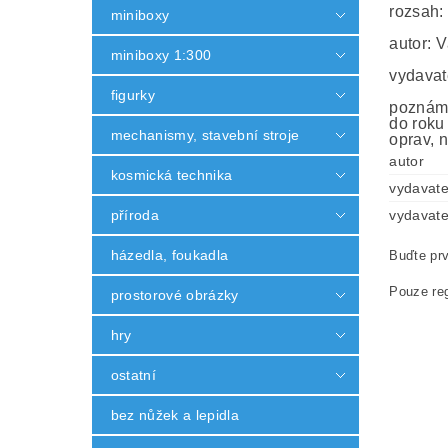
rozsah:
miniboxy
autor: 
miniboxy 1:300
vydavat
figurky
poznámk
do roku
mechanismy, stavební stroje
oprav, n
autor
kosmická technika
vydavate
příroda
vydavate
házedla, foukadla
Buďte prv
Pouze reg
prostorové obrázky
hry
ostatní
bez nůžek a lepidla