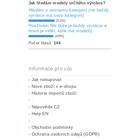
Jak hledám modely určitého výrobce?
Hledám v seznamu kategorií (ne každý
výrobce má svou kategorii)
(51%)
Používám filtr (kde je každý výrobce a
hned je vidět, kolik má modelů)
(49%)
Počet hlasů:
144
Informace pro vás
Jak nakupovat
Nové zboží v e-shopu
Historie importů zboží
.
Nápověda CZ
Help EN
.
Obchodní podmínky
Ochrana osobních údajů (GDPR)