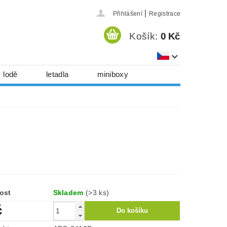
|
Přihlášení
Registrace
Košík:
0 Kč
lodě
letadla
miniboxy
házedla, foukadla
hy, časopisy...
 download
série
Kontakty
ost
Skladem
(>3 ks)
č