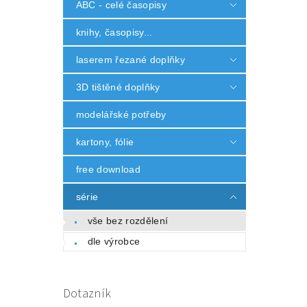
ABC - celé časopisy
knihy, časopisy...
laserem řezané doplňky
3D tištěné doplňky
modelářské potřeby
kartony, fólie
free download
série
vše bez rozdělení
dle výrobce
Dotazník