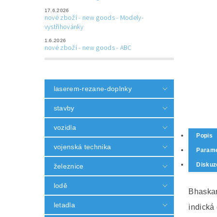
17.6.2026
nové zboží - new goods - Modely-
vystřihovánky
1.6.2026
nové zboží - new goods - ABC
laserem-rezane-doplnky
stavby
vozidla
Popis
vojenská technika
Parame
Diskuz
železnice
lodě
Bhaska
letadla
indická