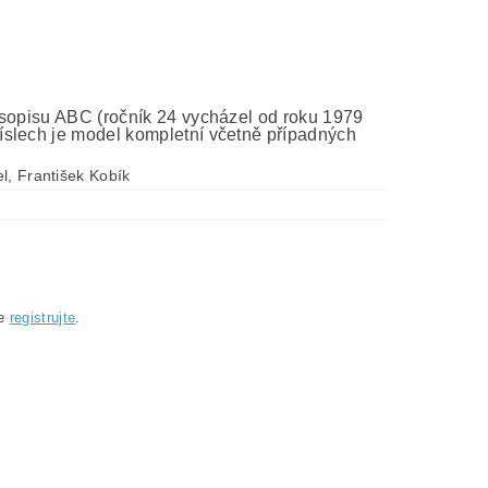
asopisu ABC (ročník 24 vycházel od roku 1979
íslech je model kompletní včetně případných
l, František Kobík
se
registrujte
.