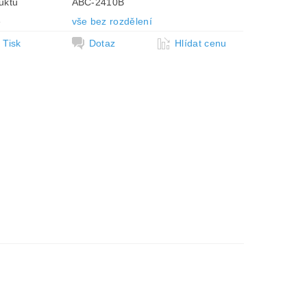
uktu
ABC-2410B
e
vše bez rozdělení
Tisk
Dotaz
Hlídat cenu