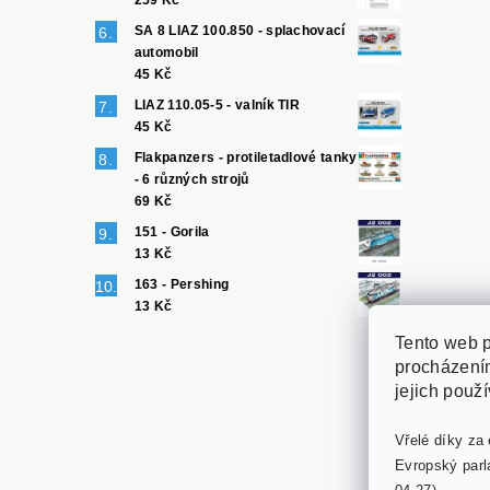
259 Kč
SA 8 LIAZ 100.850 - splachovací
automobil
45 Kč
LIAZ 110.05-5 - valník TIR
45 Kč
Flakpanzers - protiletadlové tanky
- 6 různých strojů
69 Kč
151 - Gorila
13 Kč
163 - Pershing
13 Kč
Tento web p
procházením
jejich použ
Vřelé díky za 
Evropský parl