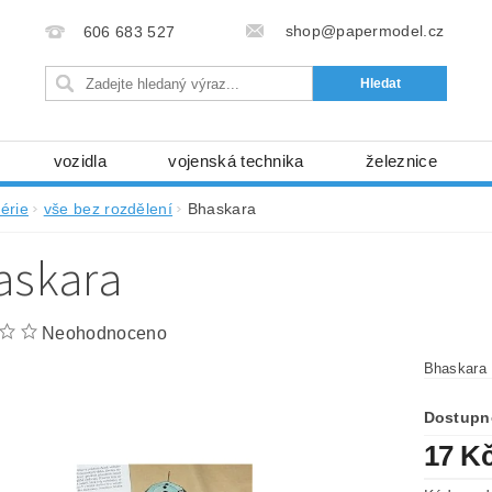
shop@papermodel.cz
606 683 527
vozidla
vojenská technika
železnice
my, stavební stroje
kosmická technika
příroda
érie
vše bez rozdělení
Bhaskara
bez nůžek a lepidla
ABC - celé časopisy
kni
askara
lňky
modelářské potřeby
kartony, fólie
free
Ochrana osobních údajů (GDPR)
Neohodnoceno
Bhaskara
Dostupn
17 K