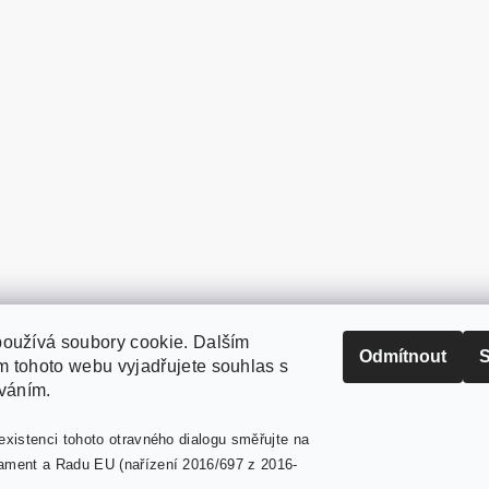
oužívá soubory cookie. Dalším
PaperModel.cz
Odmítnout
S
 tohoto webu vyjadřujete souhlas s
íváním.
existenci tohoto otravného dialogu směřujte na
ament a Radu EU (nařízení 2016/697 z 2016-