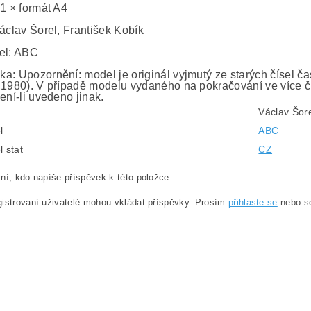
 1 × formát A4
Václav Šorel, František Kobík
el: ABC
a: Upozornění: model je originál vyjmutý ze starých čísel č
 1980). V případě modelu vydaného na pokračování ve více č
ení-li uvedeno jinak.
Václav Šore
l
ABC
l stat
CZ
ní, kdo napíše příspěvek k této položce.
istrovaní uživatelé mohou vkládat příspěvky. Prosím
přihlaste se
nebo 