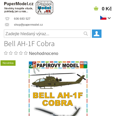
0 Kč
606 683 527
shop@papermodel.cz
Bell AH-1F Cobra
Neohodnoceno
Novinka