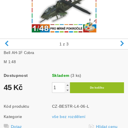
1
z 3
Bell AH-1F Cobra
M 1:48
Dostupnost
Skladem
(3 ks)
45 Kč
Kód produktu
CZ-BESTR-L4-06-L
Kategorie
vše bez rozdělení
Dotaz
Hlídat cenu