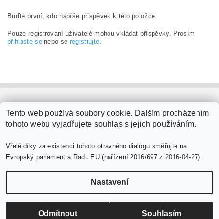
Buďte první, kdo napíše příspěvek k této položce.
Pouze registrovaní uživatelé mohou vkládat příspěvky. Prosím
přihlaste se
nebo se
registrujte
.
PaperModel.cz
Tento web používá soubory cookie. Dalším procházením
tohoto webu vyjadřujete souhlas s jejich používáním.
Vřelé díky za existenci tohoto otravného dialogu směřujte na
Evropský parlament a Radu EU (nařízení 2016/697 z 2016-04-27).
Nastavení
Upravit nastavení cookies
2026 ©
PaperModel.cz
, všechna práva vyhrazena
Vytvořil Shoptet
Odmítnout
Souhlasím