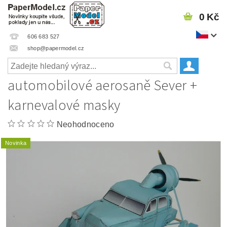
0 Kč
606 683 527
shop@papermodel.cz
automobilové aerosaně Sever +
karnevalové masky
Neohodnoceno
Novinka