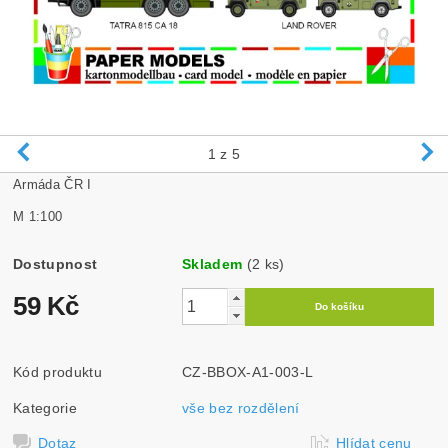
1
z 5
Armáda ČR I
M 1:100
Dostupnost
Skladem
(2 ks)
59 Kč
Kód produktu
CZ-BBOX-A1-003-L
Kategorie
vše bez rozdělení
Dotaz
Hlídat cenu