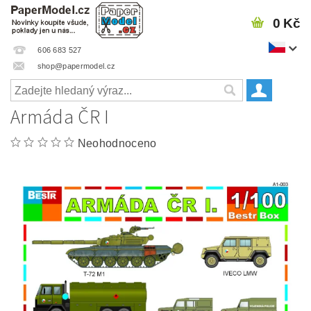
0 Kč
606 683 527
shop@papermodel.cz
Armáda ČR I
Neohodnoceno