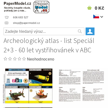
0 Kč
606 683 527
shop@papermodel.cz
Archeologický atlas - list Speciál
2+3 - 60 let vystřihovánek v ABC
Neohodnoceno