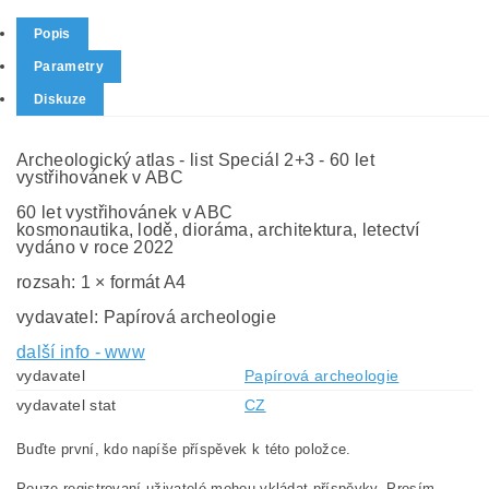
Popis
Parametry
Diskuze
Archeologický atlas - list Speciál 2+3 - 60 let
vystřihovánek v ABC
60 let vystřihovánek v ABC
kosmonautika, lodě, dioráma, architektura, letectví
vydáno v roce 2022
rozsah: 1 × formát A4
vydavatel: Papírová archeologie
další info - www
vydavatel
Papírová archeologie
vydavatel stat
CZ
Buďte první, kdo napíše příspěvek k této položce.
Pouze registrovaní uživatelé mohou vkládat příspěvky. Prosím