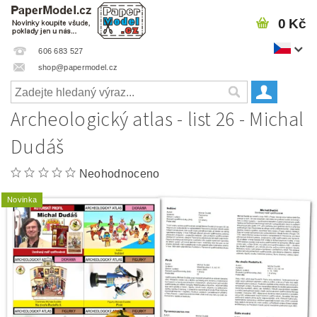
0 Kč
606 683 527
shop@papermodel.cz
Archeologický atlas - list 26 - Michal
Dudáš
Neohodnoceno
Novinka