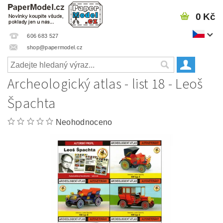
0 Kč
606 683 527
shop@papermodel.cz
Archeologický atlas - list 18 - Leoš
Špachta
Neohodnoceno