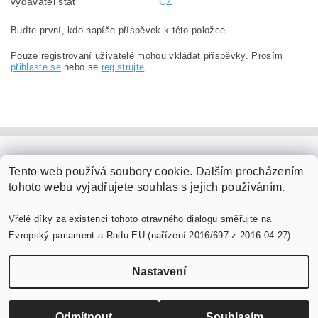
vydavatel stat
CZ
Buďte první, kdo napíše příspěvek k této položce.
Pouze registrovaní uživatelé mohou vkládat příspěvky. Prosím
přihlaste se
nebo se
registrujte
.
PaperModel.cz
Tento web používá soubory cookie. Dalším procházením
tohoto webu vyjadřujete souhlas s jejich používáním.
Vřelé díky za existenci tohoto otravného dialogu směřujte na
Evropský parlament a Radu EU (nařízení 2016/697 z 2016-04-27).
Nastavení
Upravit nastavení cookies
2026 ©
PaperModel.cz
, všechna práva vyhrazena
Vytvořil Shoptet
Odmítnout
Souhlasím