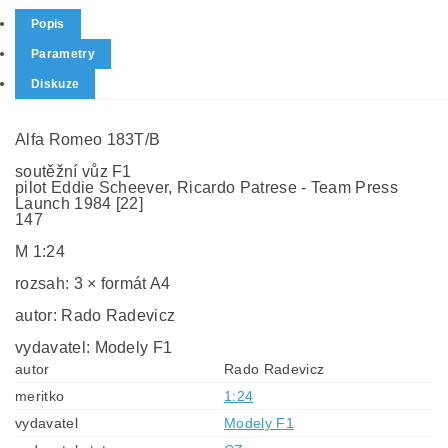
Popis
Parametry
Diskuze
Alfa Romeo 183T/B
soutěžní vůz F1
pilot Eddie Scheever, Ricardo Patrese - Team Press
Launch 1984 [22]
147
M 1:24
rozsah: 3 × formát A4
autor: Rado Radevicz
vydavatel: Modely F1
autor
Rado Radevicz
meritko
1:24
vydavatel
Modely F1