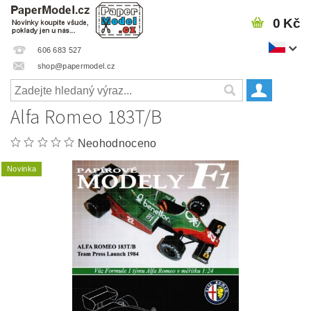
0 Kč
606 683 527
shop@papermodel.cz
Alfa Romeo 183T/B
Neohodnoceno
Novinka